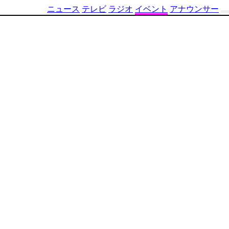
ニュース
テレビ
ラジオ
イベント
アナウンサー
テ
レ
ビ
番
組
表
OBS
制
作
番
組