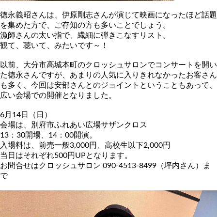
徳永義昭さんは、伊原剛志さんが演じて映画になったほど話題
を集
めた方で、ご存知の方も多いことでしょう。
漁師さんの太い指で、繊細に弾きこなすリスト。
観て、聴いて、みたいです～！
以前、大分市高城本町のクロッシュサロンでコンサートを開い
た徳
永さんですが、あまりの人気に入りきれなかったお客さん
も多く、
今回は安部さんとのジョイントということもあって、
広い会場での
開催となりました。
6月14日（日）
会場は、別府市ふれあい広場サザンクロス
13：30開場、14：00開演。
入場料は、前売一般3,000円、高校生以下2,000円
当日はそれぞれ500円UPとなります。
お問合せはクロッシュサロン 090-4513-8499（坪内さん）ま
で