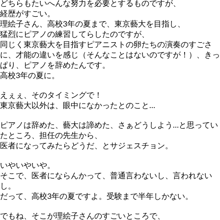
どちらもたいへんな努力を必要とするものですが、
経歴がすごい。
理絵子さん、高校3年の夏まで、東京藝大を目指し、
猛烈にピアノの練習してらしたのですが、
同じく東京藝大を目指すピアニストの卵たちの演奏のすごさ
に、才
能の違いを感じ（そんなことはないのですが！）、きっ
ぱり、ピア
ノを辞めたんです。
高校3年の夏に。
えぇぇ、そのタイミングで！
東京藝大以外は、眼中になかったとのこと…
ピアノは辞めた、藝大は諦めた、さぁどうしよう…と思ってい
たと
ころ、担任の先生から、
医者になってみたらどうだ、とサジェスチョン。
いやいやいや。
そこで、医者にならんかって、普通言わないし、言われない
し。
だって、高校3年の夏ですよ。受験まで半年しかない。
でもね、そこが理絵子さんのすごいところで、