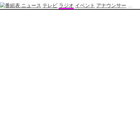
ニュース
テレビ
ラジオ
イベント
アナウンサー
テ
レ
ビ
番
組
表
OBS
制
作
番
組