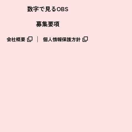
Oita Broadcasting System
数字で見るOBS
募集要項
会社概要
個人情報保護方針
Oita Broadcasting System
Oita Broadcasting System
Oita Broadcasting System