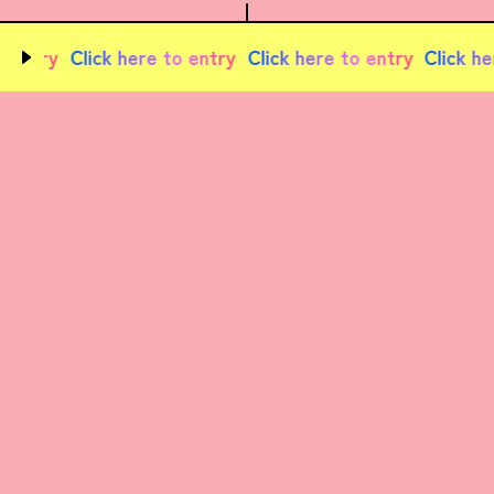
entry
Click here to entry
Click here to entry
Click here
( お知らせ )
2026.07.16
仕事体験セミナーの募集は終了しました。
2026.04.06
キャリア採用（総合職）
の募集を開始しまし
た。
2026.04.06
2027年度の新卒採用の受付は終了しました。