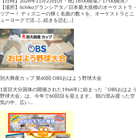
【日時】2026年11月23日(月・祝) 16:00開場／17:00開演／
【場所】iichikoグランシアタ／日本最大規模のオーケストラ・
ツアー！ ディズニーの輝く名曲の数々を、オーケストラとニ
ューヨークで活...[...続きを読む...]
別大興産カップ 第60回 OBSおはよう野球大会
1巡目大分国体の開催された1966年に始まった「OBSおはよう
野球大会」は、今年で60回目を迎えます。 朝の澄み渡った空
気の中、広い…