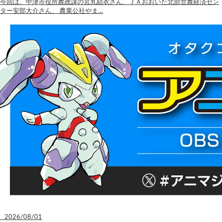
今回は、中津市役所農政課の宮丸結衣さん、ＪＡおおいた北部営農経済セン
ター安部大介さん、 農業公社やま…
2026/08/01