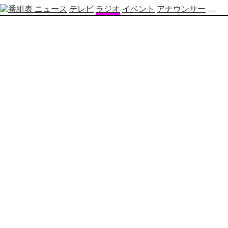
ニュース
テレビ
ラジオ
イベント
アナウンサー
テ
レ
ビ
番
組
表
OBS
制
作
番
組