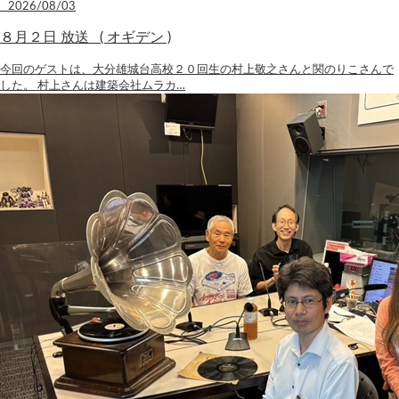
2026/08/03
８月２日 放送 ( オギデン )
今回のゲストは、大分雄城台高校２０回生の村上敬之さんと関のりこさんで
した。 村上さんは建築会社ムラカ…