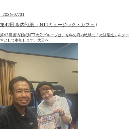
2026/07/31
第42回 府内戦紙 ( NTTミュージック・カフェ )
第42回 府内戦紙NTT大分グループは、今年の府内戦紙に「光結躍進」をテー
マとして参加します。大分を…