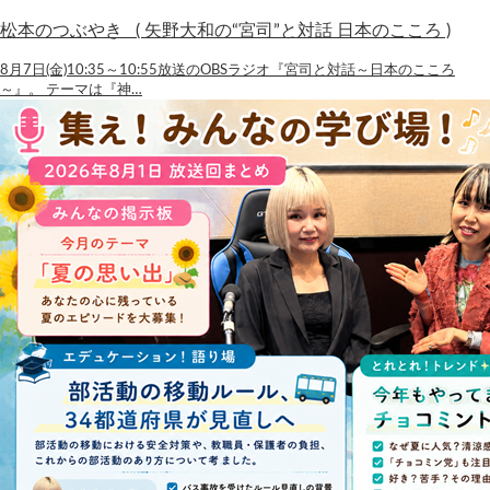
松本のつぶやき ( 矢野大和の“宮司”と対話 日本のこころ )
8月7日(金)10:35～10:55放送のOBSラジオ『宮司と対話～日本のこころ
～』。 テーマは『神…