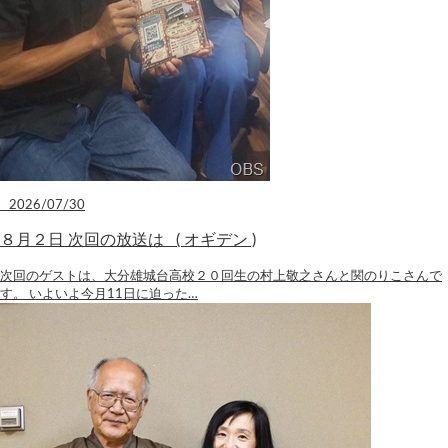
2026/07/30
８月２日 次回の放送は ( オギデン )
次回のゲストは、大分雄城台高校２０回生の村上敬之さんと関のりこさんで
す。 いよいよ今月11日に迫った…