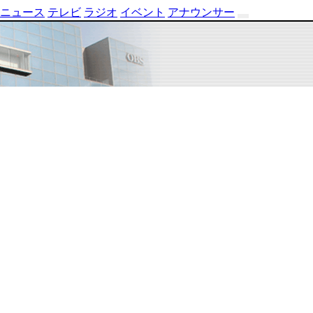
ニュース
テレビ
ラジオ
イベント
アナウンサー
テ
レ
ビ
番
組
表
OBS