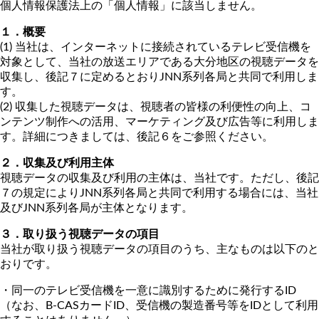
個人情報保護法上の「個人情報」に該当しません。
１．概要
(1) 当社は、インターネットに接続されているテレビ受信機を
対象として、当社の放送エリアである大分地区の視聴データを
収集し、後記７に定めるとおりJNN系列各局と共同で利用しま
す。
(2) 収集した視聴データは、視聴者の皆様の利便性の向上、コ
ンテンツ制作への活用、マーケティング及び広告等に利用しま
す。詳細につきましては、後記６をご参照ください。
２．収集及び利用主体
視聴データの収集及び利用の主体は、当社です。ただし、後記
７の規定によりJNN系列各局と共同で利用する場合には、当社
及びJNN系列各局が主体となります。
３．取り扱う視聴データの項目
当社が取り扱う視聴データの項目のうち、主なものは以下のと
おりです。
・同一のテレビ受信機を一意に識別するために発行するID
（なお、B-CASカードID、受信機の製造番号等をIDとして利用