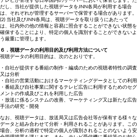
テレビが管理する日本国内のサーバーにおいて保管します。た
だし、当社が提供した視聴データをJNN各局が利用する場合
は、それぞれが管理するサーバーで保管する場合があります。
(2) 当社及びJNN各局は、視聴データを取り扱うにあたって
は、社内外の他の情報と容易に照合することができない状態を
確保することにより、特定の個人を識別することができないよ
う厳重に管理します。
６．視聴データの利用目的及び利用方法について
視聴データの利用目的は、次のとおりです。
・自社が提供する番組の制作・編成のための視聴者特性の調査
又は分析
・自社の営業活動におけるマーケティングデータとしての利用
・番組及び自社事業に関するテレビ広告に利用するためのセグ
メントの作成及びこれを利用した広告
・放送に係るシステムの改善、マーケティング又は新たな広告
手法の研究・開発
なお、視聴データは、放送局又は広告会社等が保有する様々な
データと組み合わせて分析・利用されることがあります。この
場合、分析の過程で特定の個人が識別されることのないよう安
全管理措置を講じます。また、テレビ受信機に番組等のお知ら