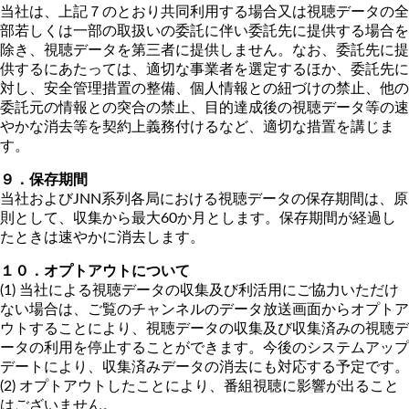
当社は、上記７のとおり共同利用する場合又は視聴データの全
部若しくは一部の取扱いの委託に伴い委託先に提供する場合を
除き、視聴データを第三者に提供しません。なお、委託先に提
供するにあたっては、適切な事業者を選定するほか、委託先に
対し、安全管理措置の整備、個人情報との紐づけの禁止、他の
委託元の情報との突合の禁止、目的達成後の視聴データ等の速
やかな消去等を契約上義務付けるなど、適切な措置を講じま
す。
９．保存期間
当社およびJNN系列各局における視聴データの保存期間は、原
則として、収集から最大60か月とします。保存期間が経過し
たときは速やかに消去します。
１０．オプトアウトについて
(1) 当社による視聴データの収集及び利活用にご協力いただけ
ない場合は、ご覧のチャンネルのデータ放送画面からオプトア
ウトすることにより、視聴データの収集及び収集済みの視聴デ
ータの利用を停止することができます。今後のシステムアップ
デートにより、収集済みデータの消去にも対応する予定です。
(2) オプトアウトしたことにより、番組視聴に影響が出ること
はございません。