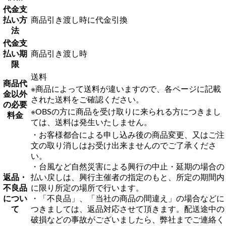
代金支
払い方
商品引き渡し時に代金引換
法
代金支
払い期
商品引き渡し時
限
送料
商品代
※商品によって送料が違いますので、各ページに記載
金以外
された送料をご確認ください。
の必要
※OBSの方に商品を受け取りに来られる方につきまし
料金
ては、送料は発生いたしません。
・お客様都合による申し込み後の商品変更、又はご注
文の取り消しはお受け出来ませんのでご了承くださ
い。
・台風など自然災害による興行の中止・延期の場合の
返品・
払い戻しは、興行主催者の指定のもと、所定の期間内
不良品
に限り所定の場所で行います。
につい
・「不良品」、「当社の商品の間違え」の場合などに
て
つきましては、返品対応させて頂きます。配送途中の
破損などの事故がございましたら、弊社までご連絡く