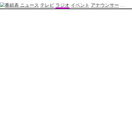
ニュース
テレビ
ラジオ
イベント
アナウンサー
テ
レ
ビ
番
組
表
OBS
制
作
番
組