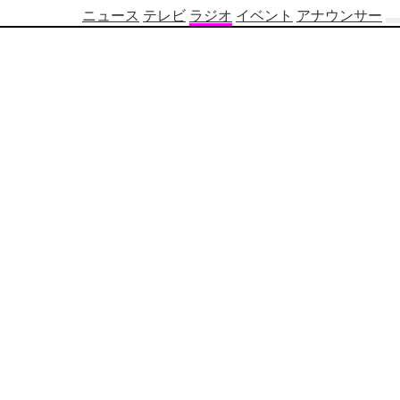
ニュース
テレビ
ラジオ
イベント
アナウンサー
テ
レ
ビ
番
組
表
OBS
制
作
番
組