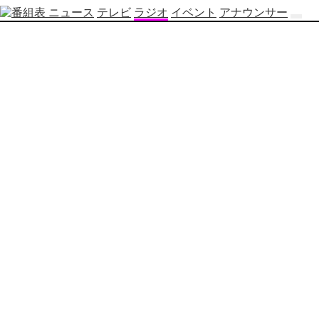
ニュース
テレビ
ラジオ
イベント
アナウンサー
テ
レ
ビ
番
組
表
OBS
制
作
番
組