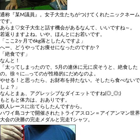
通称『某M議員』。女子大生たちがつけてくれたニックネーム
です。
あらま♡女子大生と話す機会があるなんて、いいですね～。
若返りますよね。いや、ほんとにお若いです。
「ここ2ヶ月で6kg落としたんですよ」
へー、どうやってお痩せになったのですか？
「絶食です」
なんと！
「太ってしまったので、5月の連休に元に戻そうと、絶食した
の。徐々に…ってのが性格的にだめなのよ。
やせる！と思ったら、お財布を持たない。そしたら食べないで
しょ？」
なんとまぁ、アグレッシブなダイエットですね(◎_◎;)
もともと体力は、おありです。
鉄人レースに出てらしたんですから。
ハワイ島コナで開催されたトライアスロン＝アイアンマン世界
大会の決勝の完走メダルと完走Tシャツ。