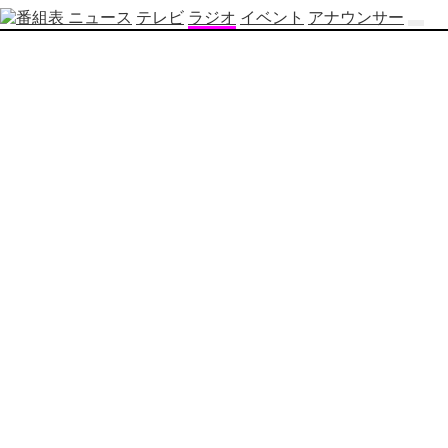
ニュース
テレビ
ラジオ
イベント
アナウンサー
テ
レ
ビ
番
組
表
OBS
制
作
番
組