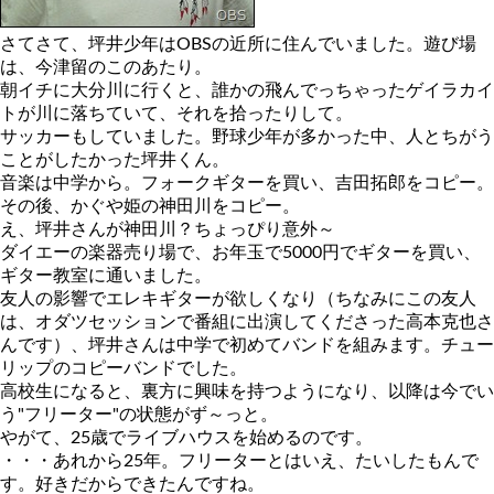
さてさて、坪井少年はOBSの近所に住んでいました。遊び場
は、今津留のこのあたり。
朝イチに大分川に行くと、誰かの飛んでっちゃったゲイラカイ
トが川に落ちていて、それを拾ったりして。
サッカーもしていました。野球少年が多かった中、人とちがう
ことがしたかった坪井くん。
音楽は中学から。フォークギターを買い、吉田拓郎をコピー。
その後、かぐや姫の神田川をコピー。
え、坪井さんが神田川？ちょっぴり意外～
ダイエーの楽器売り場で、お年玉で5000円でギターを買い、
ギター教室に通いました。
友人の影響でエレキギターが欲しくなり（ちなみにこの友人
は、オダツセッションで番組に出演してくださった高本克也さ
んです）、坪井さんは中学で初めてバンドを組みます。チュー
リップのコピーバンドでした。
高校生になると、裏方に興味を持つようになり、以降は今でい
う"フリーター"の状態がず～っと。
やがて、25歳でライブハウスを始めるのです。
・・・あれから25年。フリーターとはいえ、たいしたもんで
す。好きだからできたんですね。