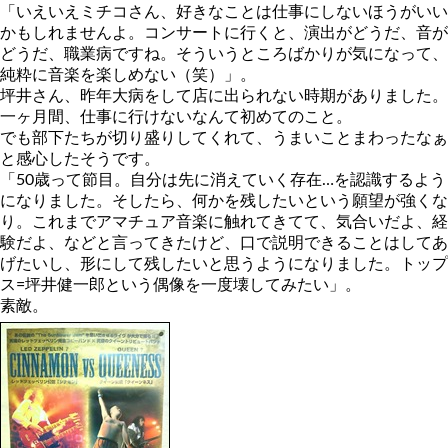
「いえいえミチコさん、好きなことは仕事にしないほうがいい
かもしれませんよ。コンサートに行くと、演出がどうだ、音が
どうだ、職業病ですね。そういうところばかりが気になって、
純粋に音楽を楽しめない（笑）」。
坪井さん、昨年大病をして店に出られない時期がありました。
一ヶ月間、仕事に行けないなんて初めてのこと。
でも部下たちが切り盛りしてくれて、うまいことまわったなぁ
と感心したそうです。
「50歳って節目。自分は先に消えていく存在…を認識するよう
になりました。そしたら、何かを残したいという願望が強くな
り。これまでアマチュア音楽に触れてきてて、気合いだよ、経
験だよ、などと言ってきたけど、口で説明できることはしてあ
げたいし、形にして残したいと思うようになりました。トップ
ス=坪井健一郎という偶像を一度壊してみたい」。
素敵。