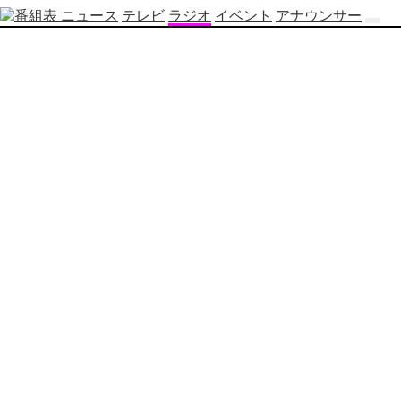
ニュース
テレビ
ラジオ
イベント
アナウンサー
テ
レ
ビ
番
組
表
OBS
制
作
番
組