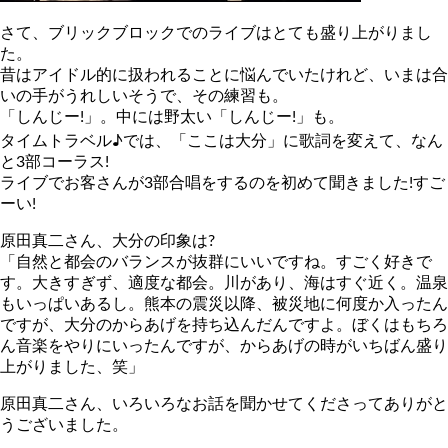
さて、ブリックブロックでのライブはとても盛り上がりまし
た。
昔はアイドル的に扱われることに悩んでいたけれど、いまは合
いの手がうれしいそうで、その練習も。
「しんじー!」。中には野太い「しんじー!」も。
タイムトラベル♪では、「ここは大分」に歌詞を変えて、なん
と3部コーラス!
ライブでお客さんが3部合唱をするのを初めて聞きました!すご
ーい!
原田真二さん、大分の印象は?
「自然と都会のバランスが抜群にいいですね。すごく好きで
す。大きすぎず、適度な都会。川があり、海はすぐ近く。温泉
もいっぱいあるし。熊本の震災以降、被災地に何度か入ったん
ですが、大分のからあげを持ち込んだんですよ。ぼくはもちろ
ん音楽をやりにいったんですが、からあげの時がいちばん盛り
上がりました、笑」
原田真二さん、いろいろなお話を聞かせてくださってありがと
うございました。