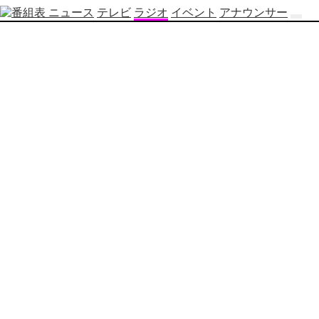
ニュース
テレビ
ラジオ
イベント
アナウンサー
テ
レ
ビ
番
組
表
OBS
制
作
番
組