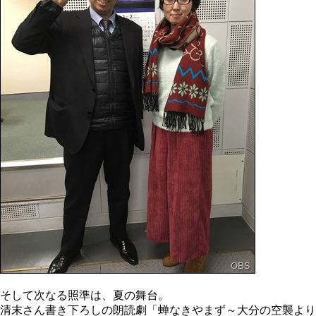
そして次なる照準は、夏の舞台。
清末さん書き下ろしの朗読劇「蝉なきやまず～大分の空襲より