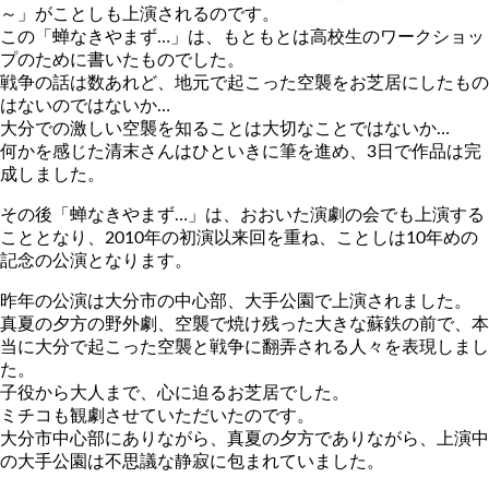
～」がことしも上演されるのです。
この「蝉なきやまず…」は、もともとは高校生のワークショッ
プのために書いたものでした。
戦争の話は数あれど、地元で起こった空襲をお芝居にしたもの
はないのではないか…
大分での激しい空襲を知ることは大切なことではないか…
何かを感じた清末さんはひといきに筆を進め、3日で作品は完
成しました。
その後「蝉なきやまず…」は、おおいた演劇の会でも上演する
こととなり、2010年の初演以来回を重ね、ことしは10年めの
記念の公演となります。
昨年の公演は大分市の中心部、大手公園で上演されました。
真夏の夕方の野外劇、空襲で焼け残った大きな蘇鉄の前で、本
当に大分で起こった空襲と戦争に翻弄される人々を表現しまし
た。
子役から大人まで、心に迫るお芝居でした。
ミチコも観劇させていただいたのです。
大分市中心部にありながら、真夏の夕方でありながら、上演中
の大手公園は不思議な静寂に包まれていました。