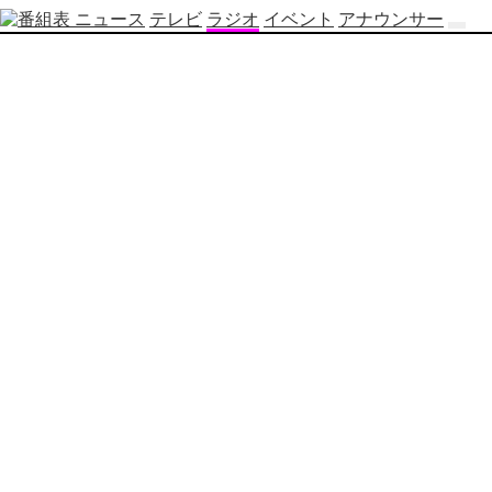
ニュース
テレビ
ラジオ
イベント
アナウンサー
テ
レ
ビ
番
組
表
OBS
制
作
番
組