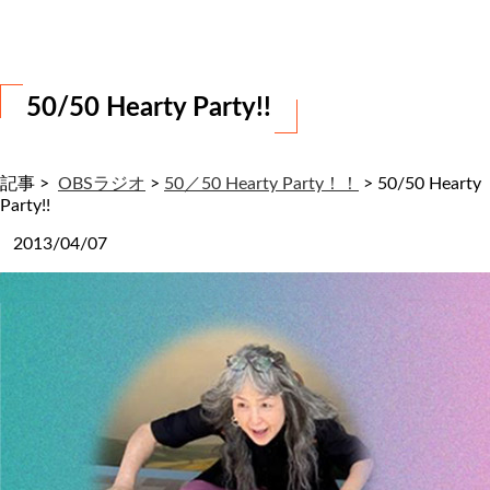
わ
せ
50/50 Hearty Party!!
記事 >
OBSラジオ
>
50／50 Hearty Party！！
>
50/50 Hearty
Party!!
2013/04/07