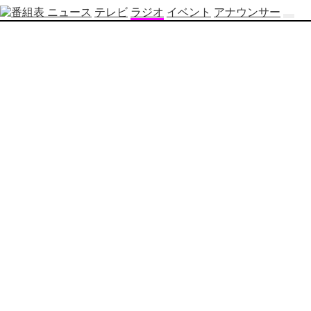
ニュース
テレビ
ラジオ
イベント
アナウンサー
テ
レ
ビ
番
組
表
OBS
制
作
番
組