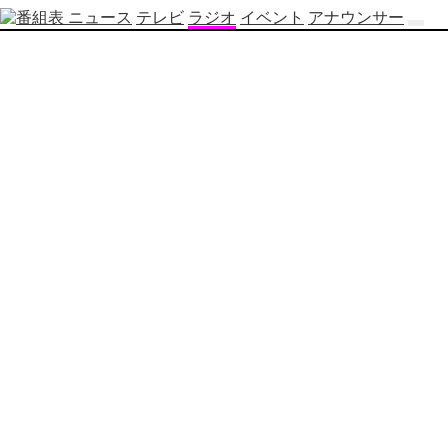
ニュース
テレビ
ラジオ
イベント
アナウンサー
テ
レ
ビ
番
組
表
OBS
制
作
番
組