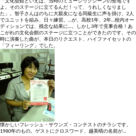
「文化会館といえば、当時のミュージックシーンの聖地です
よ。そのステージに立てるんだ！って、うれしくなりまし
た」。智子さんはのちに大親友になる同級生に声を掛け、2人
でユニットを組み、日々練習。…が、高校1年、2年…校内オー
ディションでは、残念な結果に…。しかし3年で見事合格！あ
こがれの文化会館のステージに立つことができたのです。その
時に演奏した曲が、本日のリクエスト、ハイファイセットの
「フィーリング」でした。
懐かしいフレッシュ・サウンズ・コンテストのチラシです。
1980年のもの。ゲストにクロスワード、越美晴の名前が…