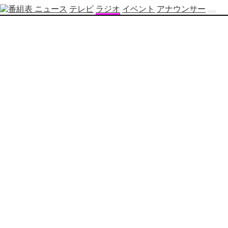
ニュース
テレビ
ラジオ
イベント
アナウンサー
テ
レ
ビ
番
組
表
OBS
制
作
番
組