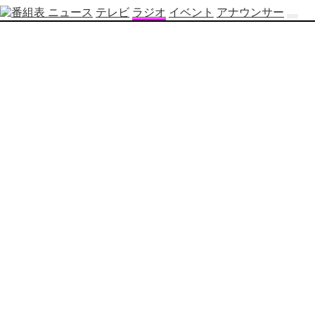
ニュース
テレビ
ラジオ
イベント
アナウンサー
テ
レ
ビ
番
組
表
OBS
制
作
番
組