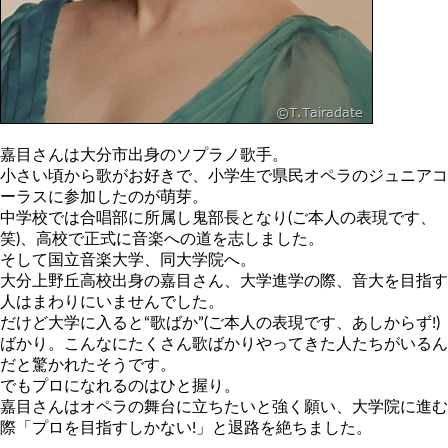
嘉目さんは大分市出身のソプラノ歌手。
小さい頃から歌がお好きで、小学生で県民オペラのジュニアコ
ーラスに参加したのが萌芽。
中学校では合唱部に所属し鬼部長となり(ご本人の表現です、
笑)、高校で正式に音楽への道を志しました。
そして国立音楽大学、同大学院へ。
大分上野丘高校出身の嘉目さん、大学進学の際、音大を目指す
人はまわりにいませんでした。
だけど大学に入ると“歌ばか”(ご本人の表現です、あしからず!)
ばかり。こんなにたくさん歌ばかりやってきた人たちがいるん
だと驚かれたそうです。
でもプロになれるのはひと握り。
嘉目さんはオペラの舞台に立ちたいと強く願い、大学院に進む
際「プロを目指すしかない!」と退路を絶ちました。