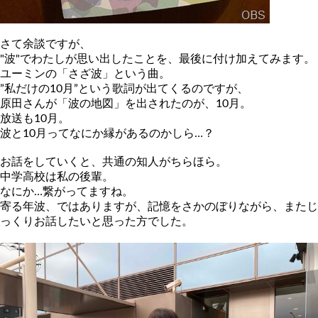
さて余談ですが、
"波"でわたしが思い出したことを、最後に付け加えてみます。
ユーミンの「さざ波」という曲。
”私だけの10月”という歌詞が出てくるのですが、
原田さんが「波の地図」を出されたのが、10月。
放送も10月。
波と10月ってなにか縁があるのかしら…？
お話をしていくと、共通の知人がちらほら。
中学高校は私の後輩。
なにか…繋がってますね。
寄る年波、ではありますが、記憶をさかのぼりながら、またじ
っく
りお話したいと思った方でした。