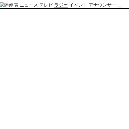
ニュース
テレビ
ラジオ
イベント
アナウンサー
テ
レ
ビ
番
組
表
OBS
制
作
番
組