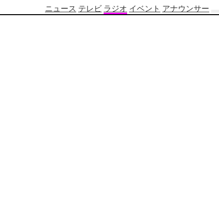
ニュース
テレビ
ラジオ
イベント
アナウンサー
テ
レ
ビ
番
組
表
OBS
制
作
番
組