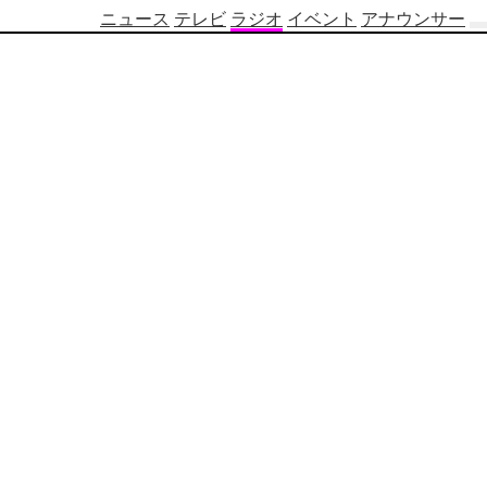
ニュース
テレビ
ラジオ
イベント
アナウンサー
テ
レ
ビ
番
組
表
OBS
制
作
番
組