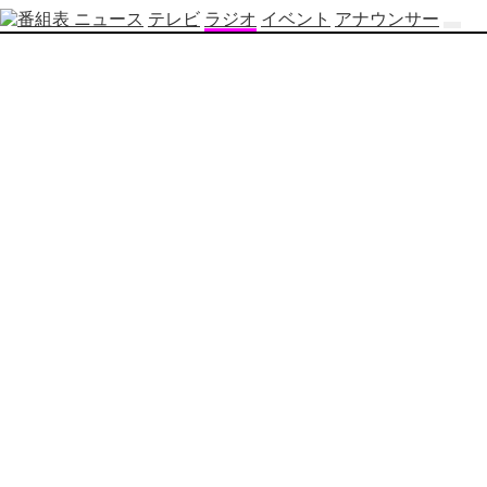
ニュース
テレビ
ラジオ
イベント
アナウンサー
テ
レ
ビ
番
組
表
OBS
制
作
番
組