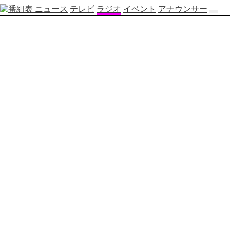
ニュース
テレビ
ラジオ
イベント
アナウンサー
テ
レ
ビ
番
組
表
OBS
制
作
番
組