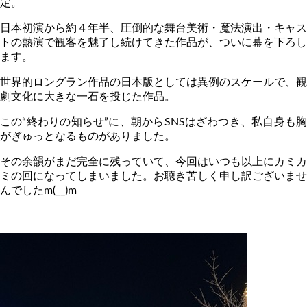
定。
日本初演から約４年半、圧倒的な舞台美術・魔法演出・キャス
トの熱演で観客を魅了し続けてきた作品が、ついに幕を下ろし
ます。
世界的ロングラン作品の日本版としては異例のスケールで、観
劇文化に大きな一石を投じた作品。
この“終わりの知らせ”に、朝から
SNS
はざわつき、私自身も
がぎゅっとなるものがありました。
その余韻がまだ完全に残っていて、今回はいつも以上にカミカ
ミの回になってしまいました。お聴き苦しく申し訳ございませ
んでした
m(__)m