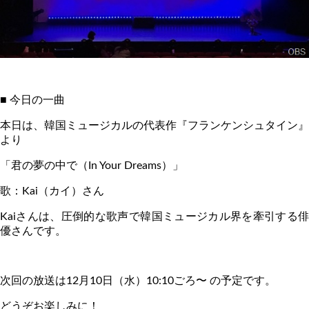
■ 今日の一曲
本日は、韓国ミュージカルの代表作『フランケンシュタイン』
より
「君の夢の中で（
In Your Dreams
）」
歌：
Kai
（カイ）さん
Kai
さんは、圧倒的な歌声で韓国ミュージカル界を牽引する俳
優さんです。
次回の放送は
12
月
10
日（水）
10:10
ごろ〜 の予定です。
どうぞお楽しみに！