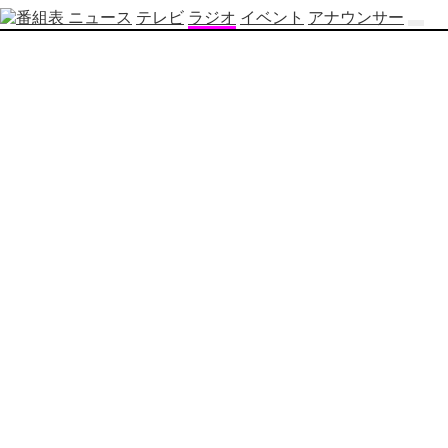
ニュース
テレビ
ラジオ
イベント
アナウンサー
テ
レ
ビ
番
組
表
OBS
制
作
番
組