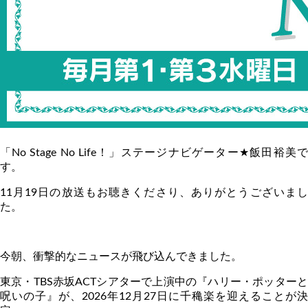
「
No Stage No Life
！」ステージナビゲーター
★
飯田裕美
す。
11
月
19
日の放送もお聴きくださり、ありがとうございま
た。
今朝、衝撃的なニュースが飛び込んできました。
東京・
TBS
赤坂
ACT
シアターで上演中の『ハリー・ポッター
呪いの子』が、
2026
年
12
月
27
日に千穐楽を迎えることが決