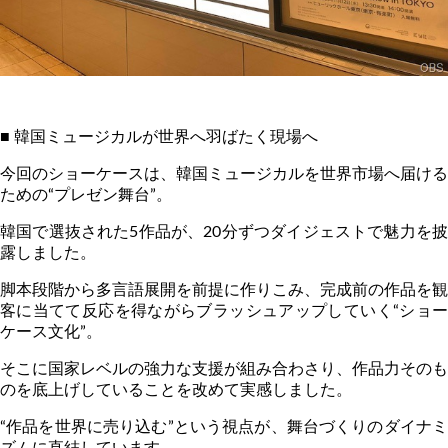
■ 韓国ミュージカルが世界へ羽ばたく現場へ
今回のショーケースは、韓国ミュージカルを世界市場へ届ける
ための“プレゼン舞台”。
韓国で選抜された
5
作品が、
20
分ずつダイジェストで魅力を
露しました。
脚本段階から多言語展開を前提に作りこみ、完成前の作品を観
客に当てて反応を得ながらブラッシュアップしていく“ショー
ケース文化”。
そこに国家レベルの強力な支援が組み合わさり、作品力そのも
のを底上げしていることを改めて実感しました。
“作品を世界に売り込む”という視点が、舞台づくりのダイナミ
ズムに直結しています。