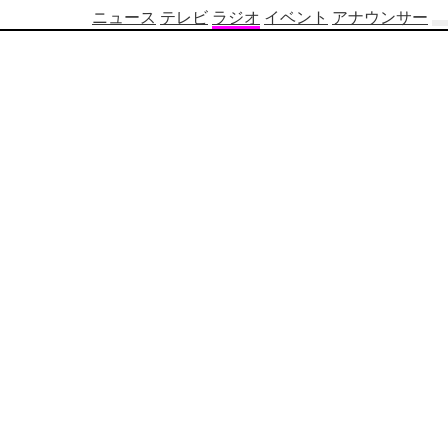
ニュース
テレビ
ラジオ
イベント
アナウンサー
テ
レ
ビ
番
組
表
OBS
制
作
番
組