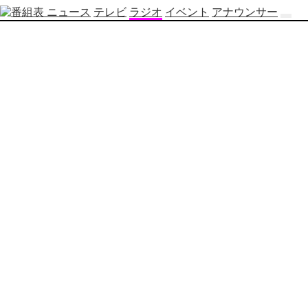
ニュース
テレビ
ラジオ
イベント
アナウンサー
テ
レ
ビ
番
組
表
OBS
制
作
番
組