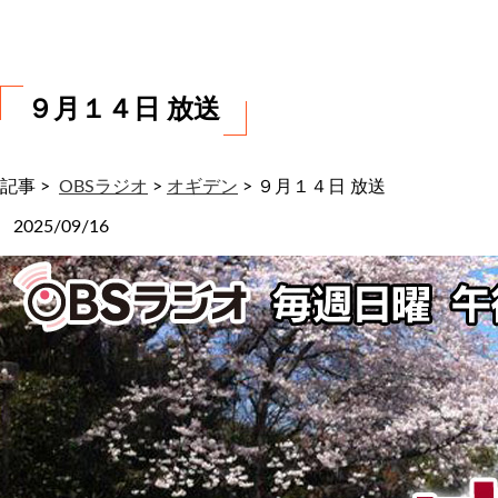
わ
せ
９月１４日 放送
記事 >
OBSラジオ
>
オギデン
>
９月１４日 放送
2025/09/16