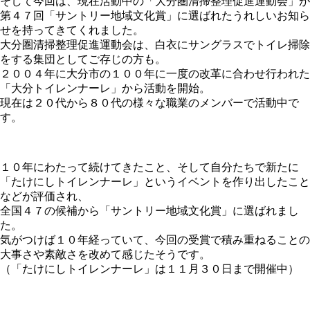
そして今回は、現在活動中の「大分圏清掃整理促進運動会」が
第４７回「サントリー地域文化賞」に選ばれたうれしいお知ら
せを持ってきてくれました。
大分圏清掃整理促進運動会は、白衣にサングラスでトイレ掃除
をする集団としてご存じの方も。
２００４年に大分市の１００年に一度の改革に合わせ行われた
「大分トイレンナーレ」から活動を開始。
現在は２０代から８０代の様々な職業のメンバーで活動中で
す。
１０年にわたって続けてきたこと、そして自分たちで新たに
「たけにしトイレンナーレ」
というイベントを作り出したこと
などが評価され、
全国４７の候補から「サントリー地域文化賞」に選ばれまし
た。
気がつけば１０年経っていて、今回の受賞で積み重ねることの
大事さや素敵さを改めて感じたそうです。
（「たけにしトイレンナーレ」は１１月３０日まで開催中）