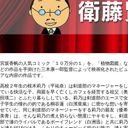
宮坂香帆の人気コミック「１０万分の１」を、「植物図鑑」な
どの作品を手掛けた三木康一郎監督によって映画化されたピュ
アな内容の作品です。
高校２年生の桜木莉乃（平祐奈）は剣道部のマネージャーをし
ている快活な子。両親を早く亡くしカフェを経営する祖父（奥
田瑛二）とふたり暮らししている。莉乃は剣道部のエースで女
子学生の憧れの的である桐谷蓮（白濱亜嵐）に密かな想いを寄
せていた。同じ剣道部のマネージャーをする莉乃の親友（優希
美青）は、そんな莉乃の煮え切らない態度にヤキモキし、剣道
部で漣のライバルであるボーイフレンド（白洲迅）と共に莉乃
と漣を結びつける。ふたりのキューピッド役のお陰で、漣も実