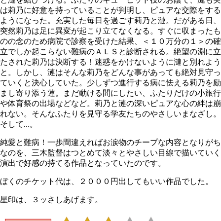
は莉乃に好意を持っていることが判明し、ピュアな交際をする
ようになった。充実した毎日を過ごす莉乃と漣。だがある日、
突然莉乃は足に異変が起こり立てなくなる。すぐに収まったも
のの念のため病院で診察を受けた結果、＜１０万分の１＞の確
立でしか起こらない難病のＡＬＳと診断される。絶望の淵に立
たされた莉乃は決断する！迷惑をかけないように漣と別れよう
と。しかし、漣はそんな莉乃をどんな事があっても絶対見守っ
ていくと決心していた。少しずつ進行する病に怯える莉乃を励
まし寄り添う蓮。まだ動ける間にしたい、ふたりだけの小旅行
や体育祭の出場などなど。莉乃と漣の深いピュアな心の絆は崩
れない。そんなふたりを見守る学友たちのやさしいまなざし。
そして…。
純愛と難病！一歩間違えればお涙物のチープな内容となりがち
なのを、三木監督はつとめて淡々とやさしい目線で描いていく
演出で好感の持てる作品となっていたのです。
ぼくのチケット代は、２０００円出してもいい作品でした。
星印は、３ッさしあげます。