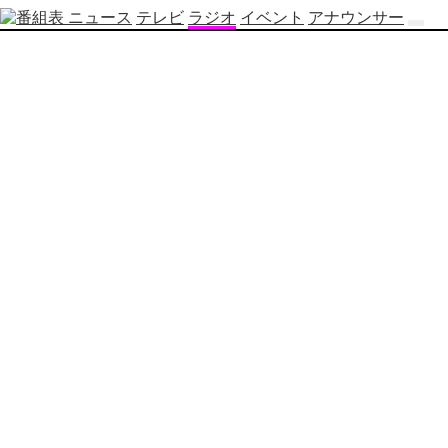
ニュース
テレビ
ラジオ
イベント
アナウンサー
テ
レ
ビ
番
組
表
OBS
制
作
番
組