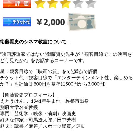
衛藤賢史のシネマ教室について…
“映画評論家ではない”衛藤賢史先生が「観客目線でこの映画を
どう見たか?」をお話するコーナーです。
星：観客目線で「映画の質」を5点満点で評価
チケット代：観客目線で「エンターテインメント性、楽しめる
か？」を評価(1,800円を基準に500円から3,000円)
【衛藤賢史プロフィール】
えとうけんし･1941年生まれ・杵築市出身
別府大学名誉教授
専門：芸術学（映像・演劇）映画史
好きな作家：司馬遼太郎／田中芳樹
趣味：読書／麻雀／スポーツ鑑賞／運動