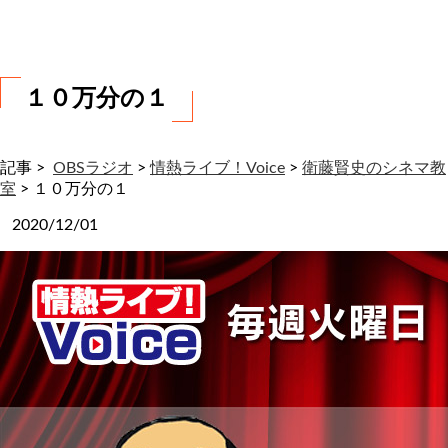
わ
せ
１０万分の１
記事 >
OBSラジオ
>
情熱ライブ！Voice
>
衛藤賢史のシネマ教
室
>
１０万分の１
2020/12/01