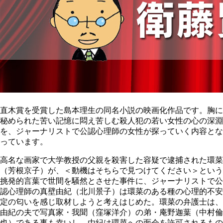
直木賞を受賞した島本理生の同名小説の映画化作品です。胸に
秘められた苦い記憶に悶え苦しむ殺人犯の若い女性の心の深淵
を、ジャーナリストで公認心理師の女性が探っていく内容とな
っています。
高名な画家で大学教授の父親を殺害した容疑で逮捕された環菜
（芳根京子）が、＜動機はそちらで見つけてください＞という
挑発的言葉で世間を騒然とさせた事件に、ジャーナリストで公
認心理師の真壁由紀（北川景子）は環菜のある種の心理的不安
定の匂いを感じ取材しようと考えはじめた。環菜の弁護士は、
由紀の夫で写真家・我聞（窪塚洋介）の弟・庵野迦葉（中村倫
也）である事も幸いし、由紀は環菜への面会を許可されるもの