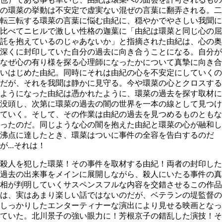
の環菜の挙動は不安定で虚実ない混ぜの言葉に翻弄される。二
転三転する環菜の言葉に悩む由紀に、穏やかでやさしい我聞に
比べてニヒルで激しい性格の迦葉に「由紀は環菜と同じ心の屈
託を抱えているのじゃあないか」と指摘された由紀は、心の奥
深くに封印していた自分の過去に向き合うことになる。自分が
なぜ心の有り様を探る心理師になったかについて真摯に向き合
いはじめた由紀。同時にそれは由紀の心を不安定にしていくの
だが、それを我聞は静かに見守る。今や環菜の心とクロスする
ようになった由紀は憑かれたように、環菜の過去を探す取材に
没頭し、次第に環菜の過去の闇の世界を一本の線として見つけ
ていく。そして、その作業は由紀の過去を見つめるものともな
ったのだ。同じような心の闇を抱えた由紀と環菜の心が融和し
沸点に達したとき、環菜はついに事件の全容を告白するのだ
が…それは！
殺人を犯した環菜！その事件を取材する由紀！両者の封印した
過去の出来事をメインに展開しながら、殺人にいたる事件の真
相が判明していくサスペンスフルな内容を交錯させるこの作品
は、実はあまり楽しい話ではないのだが、ベテランの堤監督の
しっかりしたエンターティナーな演出により見せる映画となっ
ていた。北川景子の強い眼力に！芳根京子の錯乱した演技！そ