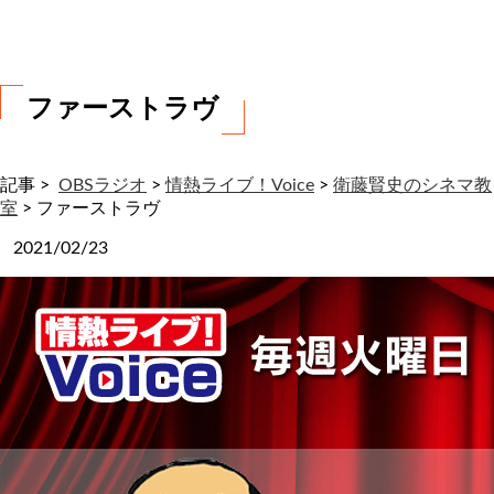
わ
せ
ファーストラヴ
記事 >
OBSラジオ
>
情熱ライブ！Voice
>
衛藤賢史のシネマ教
室
>
ファーストラヴ
2021/02/23