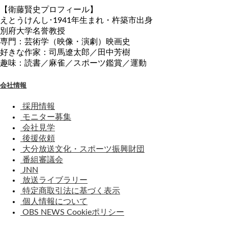
【衛藤賢史プロフィール】
えとうけんし･1941年生まれ・杵築市出身
別府大学名誉教授
専門：芸術学（映像・演劇）映画史
好きな作家：司馬遼太郎／田中芳樹
趣味：読書／麻雀／スポーツ鑑賞／運動
会社情報
採用情報
モニター募集
会社見学
後援依頼
大分放送文化・スポーツ振興財団
番組審議会
JNN
放送ライブラリー
特定商取引法に基づく表示
個人情報について
OBS NEWS Cookieポリシー