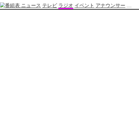
ニュース
テレビ
ラジオ
イベント
アナウンサー
テ
レ
ビ
番
組
表
OBS
制
作
番
組