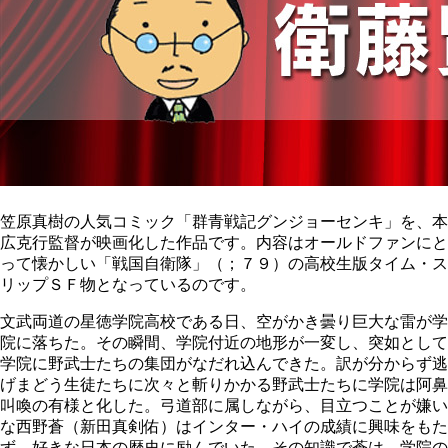
笠原真樹の人気コミック「群青戦記グンジョーセンキ」を、本
広克行監督が映画化した作品です。内容はオールドファンにと
って懐かしい「戦国自衛隊」（；７９）の高校生版タイム・ス
リップＳＦ物となっているのです。
文武両道の星徳学院高校である日、空がかき曇り巨大な雷が学
院に落ちた。その瞬間、学院付近の地形が一変し、突如として
学院に野武士たちの集団がなだれ込んできた。訳が分からず逃
げまどう生徒たちに次々と斬りかかる野武士たちに学院は阿鼻
叫喚の有様と化した。弓道部に属しながら、目立つことが嫌い
な西野蒼（新田真剣佑）はインター・ハイの成績に興味をもた
ず、好きな日本の歴史に励んでいた。その知識で蒼は、学院の