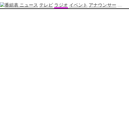
ニュース
テレビ
ラジオ
イベント
アナウンサー
テ
レ
ビ
番
組
表
OBS
制
作
番
組