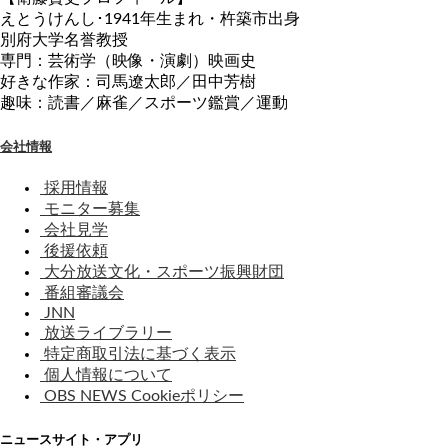
えとうけんし･1941年生まれ・杵築市出身
別府大学名誉教授
専門：芸術学（映像・演劇）映画史
好きな作家：司馬遼太郎／田中芳樹
趣味：読書／麻雀／スポーツ鑑賞／運動
会社情報
採用情報
モニター募集
会社見学
後援依頼
大分放送文化・スポーツ振興財団
番組審議会
JNN
放送ライブラリー
特定商取引法に基づく表示
個人情報について
OBS NEWS Cookieポリシー
ニュースサイト・アプリ