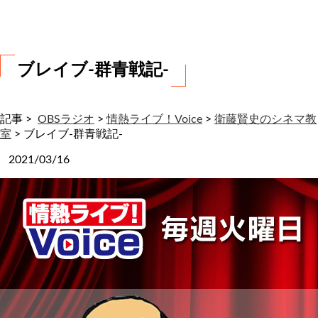
わ
せ
ブレイブ‐群青戦記‐
記事 >
OBSラジオ
>
情熱ライブ！Voice
>
衛藤賢史のシネマ教
室
>
ブレイブ‐群青戦記‐
2021/03/16