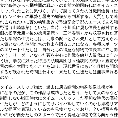
立地条件から＜桶狭間の戦い＞の直前の戦国時代にタイム・ス
リップしたことに気づく。そして襲ってきたのは織田信長（松
山ケンイチ）の軍勢と歴史の知識から判断する。人質として連
れ去られた中に蒼の幼馴染みで弓道部女子部のエースである瀬
野遥（山崎紘菜）もいた。当時、今川氏に属し信長と敵対する
側の松平元康＜後の徳川家康＞（三浦春馬）から収容された蒼
たち学院の生徒たちは、元康の配下とされ先兵として抱えられ
人質となった仲間たちの救出を図ることになる。各種スポーツ
のエリート生たちは、自分たちの得意な得物で信長軍に立ち向
かう。リーダーとなった蒼を中心に作戦を練り人質救出に向か
う頃、学院に残った特進の頭脳集団は＜桶狭間の戦い＞直前が
雷の鳴る大雨であることを知り、現代世界にもどる作戦を開始
するが残された時間はわずか！果たして生徒たちは無事帰れる
のか…。
タイム・スリップ物は、過去に戻る瞬間の特殊映像技術がキー
になるのだが、この作品は成功したと思う。そして人の命など
斟酌しない戦国時代にタイム・スリップした平和な時代の高校
生たちが、どのようにしてサバイバルしていくのかも結構リア
ルな描写で表現しているのも見物となっており、辛い描写も多
いのだが自分たちのスポーツで扱う得意な得物で立ち向かう様