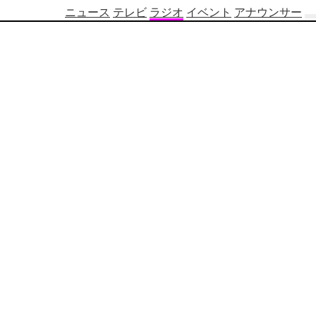
ニュース
テレビ
ラジオ
イベント
アナウンサー
テ
レ
ビ
番
組
表
OBS
制
作
番
組