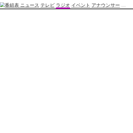
ニュース
テレビ
ラジオ
イベント
アナウンサー
テ
レ
ビ
番
組
表
OBS
制
作
番
組