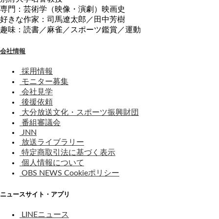
専門：芸術学（映像・演劇）映画史
好きな作家：司馬遼太郎／田中芳樹
趣味：読書／麻雀／スポーツ鑑賞／運動
会社情報
採用情報
モニター募集
会社見学
後援依頼
大分放送文化・スポーツ振興財団
番組審議会
JNN
放送ライブラリー
特定商取引法に基づく表示
個人情報について
OBS NEWS Cookieポリシー
ニュースサイト・アプリ
LINEニュース