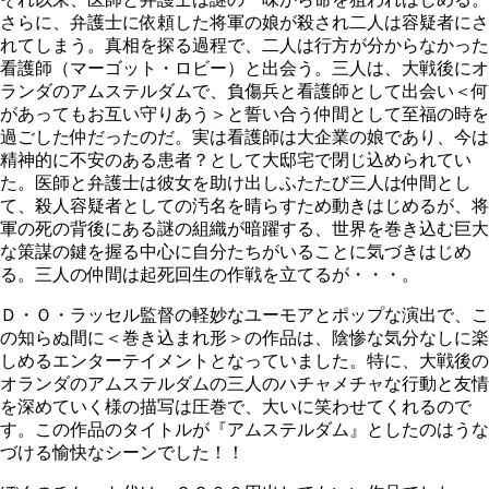
さらに、弁護士に依頼した将軍の娘が殺され二人は容疑者にさ
れてしまう。真相を探る過程で、二人は行方が分からなかった
看護師（マーゴット・ロビー）と出会う。三人は、大戦後にオ
ランダのアムステルダムで、負傷兵と看護師として出会い＜何
があってもお互い守りあう＞と誓い合う仲間として至福の時を
過ごした仲だったのだ。実は看護師は大企業の娘であり、今は
精神的に不安のある患者？として大邸宅で閉じ込められてい
た。医師と弁護士は彼女を助け出しふたたび三人は仲間とし
て、殺人容疑者としての汚名を晴らすため動きはじめるが、将
軍の死の背後にある謎の組織が暗躍する、世界を巻き込む巨大
な策謀の鍵を握る中心に自分たちがいることに気づきはじめ
る。三人の仲間は起死回生の作戦を立てるが・・・。
Ｄ・Ｏ・ラッセル監督の軽妙なユーモアとポップな演出で、こ
の知らぬ間に＜巻き込まれ形＞の作品は、陰惨な気分なしに楽
しめるエンターテイメントとなっていました。特に、大戦後の
オランダのアムステルダムの三人のハチャメチャな行動と友情
を深めていく様の描写は圧巻で、大いに笑わせてくれるので
す。この作品のタイトルが『アムステルダム』としたのはうな
づける愉快なシーンでした！！