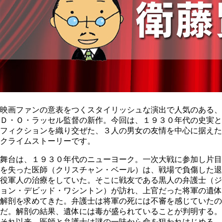
映画ファンの意表をつくスタイリッシュな演出で人気のある、
Ｄ・Ｏ・ラッセル監督の新作。今回は、１９３０年代の史実と
フィクションを織り交ぜた、３人の男女の友情を中心に据えた
クライムストーリーです。
舞台は、１９３０年代のニューヨーク。一次大戦に参加し片目
を失った医師（クリスチャン・ベール）は、戦場で負傷した退
役軍人の治療をしていた。そこに戦友である黒人の弁護士（ジ
ョン・デビッド・ワシントン）が訪れ、上官だった将軍の遺体
解剖を求めてきた。弁護士は将軍の死には不審を感じていたの
だ。解剖の結果、遺体には毒が盛られていることが判明する。
それ以来、医師と弁護士は謎の一味から命を狙われはじめる。