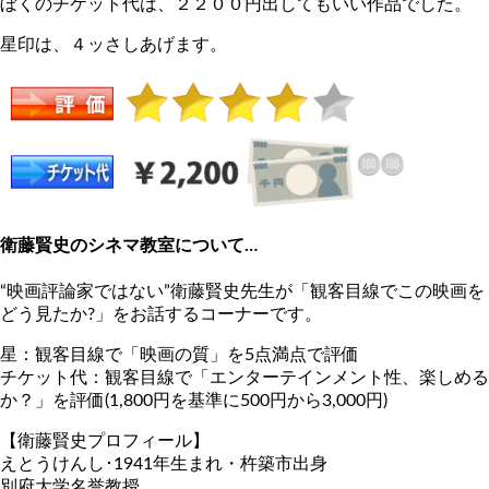
ぼくのチケット代は、２２００円出してもいい作品でした。
星印は、４ッさしあげます。
衛藤賢史のシネマ教室について…
“映画評論家ではない”衛藤賢史先生が「観客目線でこの映画を
どう見たか?」をお話するコーナーです。
星：観客目線で「映画の質」を5点満点で評価
チケット代：観客目線で「エンターテインメント性、楽しめる
か？」を評価(1,800円を基準に500円から3,000円)
【衛藤賢史プロフィール】
えとうけんし･1941年生まれ・杵築市出身
別府大学名誉教授