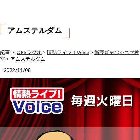
わ
せ
アムステルダム
記事 >
OBSラジオ
>
情熱ライブ！Voice
>
衛藤賢史のシネマ教
室
>
アムステルダム
2022/11/08