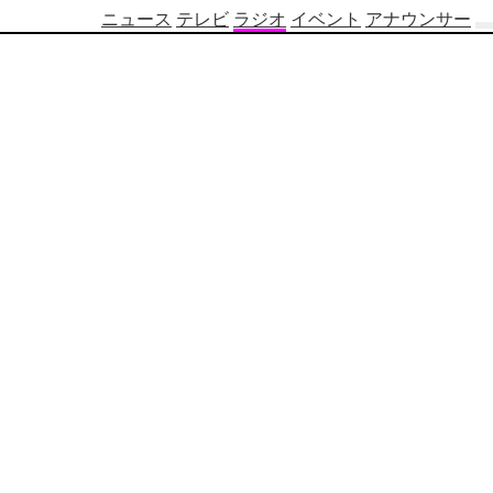
ニュース
テレビ
ラジオ
イベント
アナウンサー
テ
レ
ビ
番
組
表
OBS
制
作
番
組