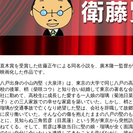
直木賞を受賞した佐藤正午による同名小説を、廣木隆一監督が
映画化した作品です。
八戸出身の小山内堅（大泉洋）は、東京の大学で同じ八戸の高
校の後輩、梢（柴咲コウ）と知り合い結婚して東京の著名な会
社に勤めて、高校生に成長した愛する一人娘の瑠璃（菊池日菜
子）との三人家族での幸せな家庭を築いていた。しかし、梢と
瑠璃が交通事故で亡くなり絶望した堅は、会社を辞職して故郷
に戻り働いていた。そんな心の傷を抱えたままの八戸の堅のも
とに、見知らぬ三角哲彦（目黒蓮）という男が東京から突然訪
ねてくる。そして、哲彦は事故当日に堅の娘・瑠璃が全く面識
のない自分に会いたいと連絡してきたことを告げながら、彼が