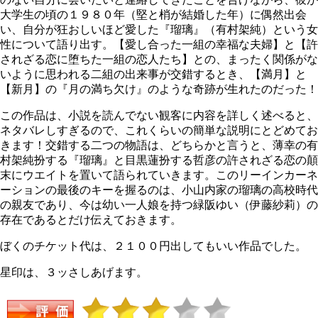
大学生の頃の１９８０年（堅と梢が結婚した年）に偶然出会
い、自分が狂おしいほど愛した『瑠璃』（有村架純）という女
性について語り出す。【愛し合った一組の幸福な夫婦】と【許
されざる恋に堕ちた一組の恋人たち】との、まったく関係がな
いように思われる二組の出来事が交錯するとき、【満月】と
【新月】の『月の満ち欠け』のような奇跡が生れたのだった！
この作品は、小説を読んでない観客に内容を詳しく述べると、
ネタバレしすぎるので、これくらいの簡単な説明にとどめてお
きます！交錯する二つの物語は、どちらかと言うと、薄幸の有
村架純扮する『瑠璃』と目黒蓮扮する哲彦の許されざる恋の顛
末にウエイトを置いて語られていきます。このリーインカーネ
ーションの最後のキーを握るのは、小山内家の瑠璃の高校時代
の親友であり、今は幼い一人娘を持つ緑阪ゆい（伊藤紗莉）の
存在であるとだけ伝えておきます。
ぼくのチケット代は、２１００円出してもいい作品でした。
星印は、３ッさしあげます。