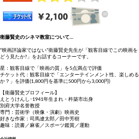
衛藤賢史のシネマ教室について…
“映画評論家ではない”衛藤賢史先生が「観客目線でこの映画を
どう見たか?」をお話するコーナーです。
星：観客目線で「映画の質」を5点満点で評価
チケット代：観客目線で「エンターテインメント性、楽しめる
か？」を評価(1,800円を基準に500円から3,000円)
【衛藤賢史プロフィール】
えとうけんし･1941年生まれ・杵築市出身
別府大学名誉教授
専門：芸術学（映像・演劇）映画史
好きな作家：司馬遼太郎／田中芳樹
趣味：読書／麻雀／スポーツ鑑賞／運動
会社情報