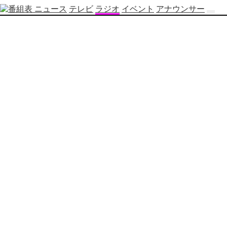
ニュース
テレビ
ラジオ
イベント
アナウンサー
テ
レ
ビ
番
組
表
OBS
制
作
番
組