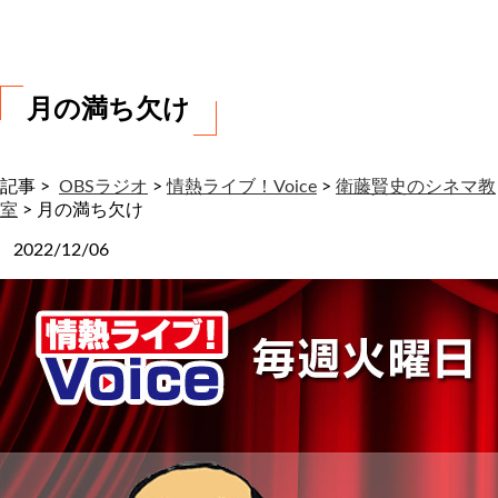
わ
せ
月の満ち欠け
記事 >
OBSラジオ
>
情熱ライブ！Voice
>
衛藤賢史のシネマ教
室
>
月の満ち欠け
2022/12/06