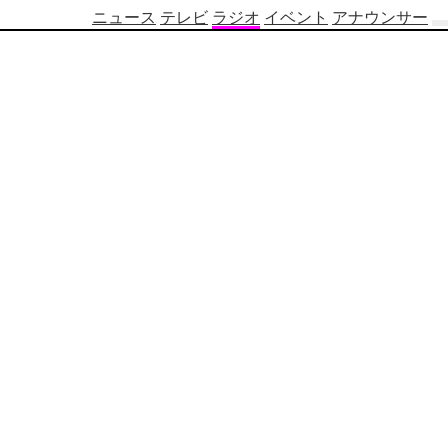
ニュース
テレビ
ラジオ
イベント
アナウンサー
テ
レ
ビ
番
組
表
OBS
制
作
番
組