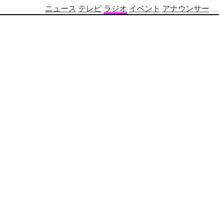
ニュース
テレビ
ラジオ
イベント
アナウンサー
テ
レ
ビ
番
組
表
OBS
制
作
番
組