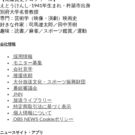
えとうけんし･1941年生まれ・杵築市出身
別府大学名誉教授
専門：芸術学（映像・演劇）映画史
好きな作家：司馬遼太郎／田中芳樹
趣味：読書／麻雀／スポーツ鑑賞／運動
会社情報
採用情報
モニター募集
会社見学
後援依頼
大分放送文化・スポーツ振興財団
番組審議会
JNN
放送ライブラリー
特定商取引法に基づく表示
個人情報について
OBS NEWS Cookieポリシー
ニュースサイト・アプリ