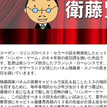
スーザン・コリンズのベスト・セラー小説を映画化したヒット
作『ハンガー・ゲーム』の６４年前の前日譚を描いた作品で
す。監督は前シリーズ担当したフランシス・ローレンスです。
ドナルド・サザーランドが演じたパネム独裁者・スノーの若き
日を描いていきます。
独裁国家パネムの首都キャピトルで反乱を起こした１２の地区
を罰するために、毎年各地区から少年少女が１名ずつ選ばれ、
最後の１名になるまで殺し合う恐怖の催し『ハンガー・ゲー
ム』。この記念すべき１０回大会の新しい試みとして、選手の
教育係にキャピトル最優秀高校の１２名の生徒が介添え役をや
ることが決定した。最後の１名の教育係になった生徒には最高