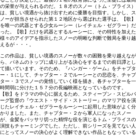
の栄誉が与えられるのだ。１８才のスノー（トム・ブライス）
は、貧しい境遇から抜け出すために優勝を目指す。しかし、ス
ノーが担当させられた第１２地区から選ばれた選手は、【歌】
を唯一の武器とする少女ルーシー（レイチェル・ゼグラー）だ
った。【歌】だけを武器とするルーシーに、その特性を加えた
様々のアイデアを指示したスノーの明晰な判断で難局を乗り越
えるが・・・。
この作品は、貧しい境遇のスノーが数々の困難を乗り越えなが
ら、パネムのトップに成り上がる決心をするまでの前日譚とし
て描いています。そのため、『ハンガー・ゲーム』をチャプタ
ー・１にして、チャプター・２でルーシーとの悲恋を、チャプ
ター・３でスノーの覚悟していく様を描き、各チャプターを一
時間弱に分けた１５７分の長編映画となっているのです。
【歌】をドラマの中心に据えるため、スティーブン・スピルバ
ーグ監督の『ウエスト・サイド・ストーリー』のマリア役を演
じたレイチェル・ゼグラーをルーシーに起用した意味がよく分
かりました。また、チャプター・２から軍人になったスノー
が、金髪をバッサリ切った精悍な役を演じるトム・ブライスの
演技もチャーミングでした。ただし、前シリーズを見てない人
にとってスノーの決心がよく理解できない作品ともなっている