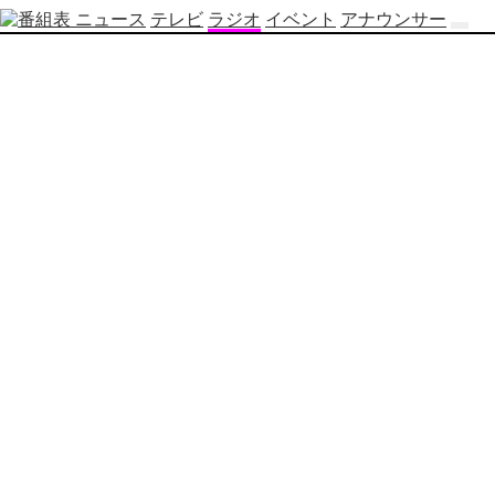
ニュース
テレビ
ラジオ
イベント
アナウンサー
テ
レ
ビ
番
組
表
OBS
制
作
番
組