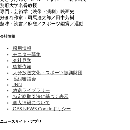
別府大学名誉教授
専門：芸術学（映像・演劇）映画史
好きな作家：司馬遼太郎／田中芳樹
趣味：読書／麻雀／スポーツ鑑賞／運動
会社情報
採用情報
モニター募集
会社見学
後援依頼
大分放送文化・スポーツ振興財団
番組審議会
JNN
放送ライブラリー
特定商取引法に基づく表示
個人情報について
OBS NEWS Cookieポリシー
ニュースサイト・アプリ