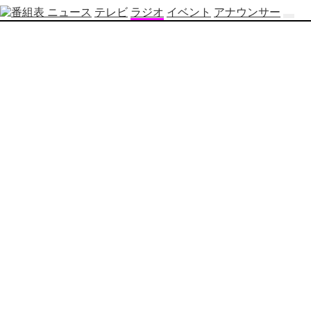
ニュース
テレビ
ラジオ
イベント
アナウンサー
テ
レ
ビ
番
組
表
OBS
制
作
番
組