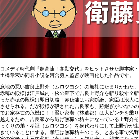
コメディ時代劇『超高速！参勤交代』をヒットさせた脚本家・
土橋章宏の同名小説を河合勇人監督が映画化した作品です。
意地の悪い吉良上野介（ムロツヨシ）の無礼にたまりかねた、
赤穂の殿様は江戸城内・松の廊下で吉良上野介を斬り殺す？斬
った赤穂の殿様は即日切腹！赤穂藩はお家断絶、家臣は浪人に
させられる。だが殿様が殺された吉良家も、跡継ぎがいないの
でお家存亡の危機に！！賢い家老（林遣都）は大ピンチを乗り
越えるため、吉良家から逃げ無職の坊主になっている上野介そ
っくりの弟・孝証（ムロツヨシ）を身代わりにして上野介が生
きていることにする。孝証は無職坊主のころ、とある事で浅野
家の家老・大石内蔵助（永山瑛太）と知り合い、親友になって