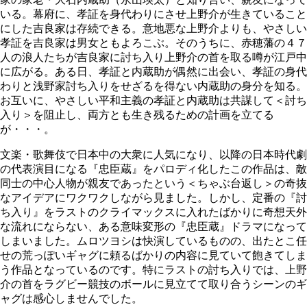
いる。幕府に、孝証を身代わりにさせ上野介が生きていること
にした吉良家は存続できる。意地悪な上野介よりも、やさしい
孝証を吉良家は男女ともよろこぶ。そのうちに、赤穂藩の４７
人の浪人たちが吉良家に討ち入り上野介の首を取る噂が江戸中
に広がる。ある日、孝証と内蔵助が偶然に出会い、孝証の身代
わりと浅野家討ち入りをせざるを得ない内蔵助の身分を知る。
お互いに、やさしい平和主義の孝証と内蔵助は共謀して＜討ち
入り＞を阻止し、両方とも生き残るための計画を立てる
が・・・。
文楽・歌舞伎で日本中の大衆に人気になり、以降の日本時代劇
の代表演目になる『忠臣蔵』をパロディ化したこの作品は、敵
同士の中心人物が親友であったという＜ちゃぶ台返し＞の奇抜
なアイデアにワクワクしながら見ました。しかし、定番の『討
ち入り』をラストのクライマックスに入れたばかりに奇想天外
な流れにならない、ある意味変形の『忠臣蔵』ドラマになって
しまいました。ムロツヨシは快演しているものの、出たとこ任
せの荒っぽいギャグに頼るばかりの内容に見ていて飽きてしま
う作品となっているのです。特にラストの討ち入りでは、上野
介の首をラグビー競技のボールに見立てて取り合うシーンのギ
ャグは感心しませんでした。