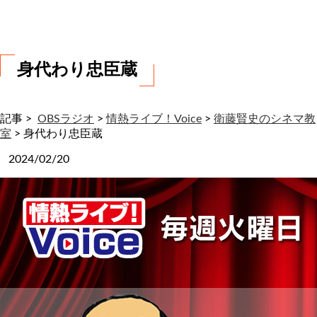
わ
せ
身代わり忠臣蔵
記事 >
OBSラジオ
>
情熱ライブ！Voice
>
衛藤賢史のシネマ教
室
>
身代わり忠臣蔵
2024/02/20