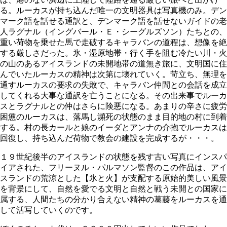
る。ルーカスが持ち込んだ唯一の文明器具は写真機のみ。デン
マーク語を話せる通訳と、デンマーク語を話せないガイドの老
人ラグナル（イングバール・Ｅ・シーグルズソン）たちとの、
重い荷物を乗せた馬で走破するキャラバンの道程は、想像を絶
する厳しさだった。氷・湿原地帯・行く手を阻む冷たい川・火
の山のあるアイスランドの未開地帯の道無き旅に、文明国に住
んでいたルーカスの精神は次第に壊れていく。苛立ち、無理を
通すルーカスの要求の失敗で、キャラバン仲間との会話を成立
してくれる大事な通訳を亡うことになる。その出来事でルーカ
スとラグナルとの仲はさらに険悪になる。あまりの辛さに疲労
困憊のルーカスは、落馬し瀕死の状態のまま目的地の村に到着
する。村の長カールと娘のイーダとアンナの介抱でルーカスは
回復し、持ち込んだ荷物で教会の建設を完成するが・・・。
１９世紀後半のアイスランドの状態を残す古い写真にインスパ
イアされた、フリーヌル・パルマソン監督のこの作品は、アイ
スランドの荒涼とした【氷と火】が支配する原始的美しい風景
を背景にして、自然を愛でる文明と自然と戦う未開との国家に
属する、人間たちの分かり合えない精神の葛藤をルーカスを通
して活写していくのです。