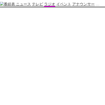
ニュース
テレビ
ラジオ
イベント
アナウンサー
テ
レ
ビ
番
組
表
OBS
制
作
番
組