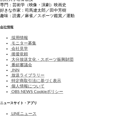
専門：芸術学（映像・演劇）映画史
好きな作家：司馬遼太郎／田中芳樹
趣味：読書／麻雀／スポーツ鑑賞／運動
会社情報
採用情報
モニター募集
会社見学
後援依頼
大分放送文化・スポーツ振興財団
番組審議会
JNN
放送ライブラリー
特定商取引法に基づく表示
個人情報について
OBS NEWS Cookieポリシー
ニュースサイト・アプリ
LINEニュース