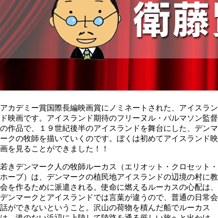
アカデミー賞国際長編映画賞にノミネートされた、アイスラン
ド映画です。アイスランド期待のフリーヌル・パルマソン監督
の作品で、１９世紀後半のアイスランドを舞台にした、デンマ
ークの牧師を描いていくのです。ぼくは初めてアイスランド映
画を見ることができました！！
若きデンマーク人の牧師ルーカス（エリオット・クロセット・
ホーブ）は、デンマークの植民地アイスランドの辺境の村に教
会を作るために派遣される。使命に燃えるルーカスの心配は、
デンマークとアイスランドでは言葉が違うので、普通の日常会
話ができないということ。沢山の荷物を積んだ船でルーカス
は、港のない浜辺に上陸して陸路を通る厳しい旅へと出かけ