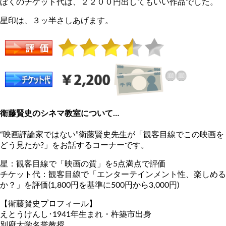
ぼくのチケット代は、２２００円出してもいい作品でした。
星印は、３ッ半さしあげます。
衛藤賢史のシネマ教室について…
“映画評論家ではない”衛藤賢史先生が「観客目線でこの映画を
どう見たか?」をお話するコーナーです。
星：観客目線で「映画の質」を5点満点で評価
チケット代：観客目線で「エンターテインメント性、楽しめる
か？」を評価(1,800円を基準に500円から3,000円)
【衛藤賢史プロフィール】
えとうけんし･1941年生まれ・杵築市出身
別府大学名誉教授