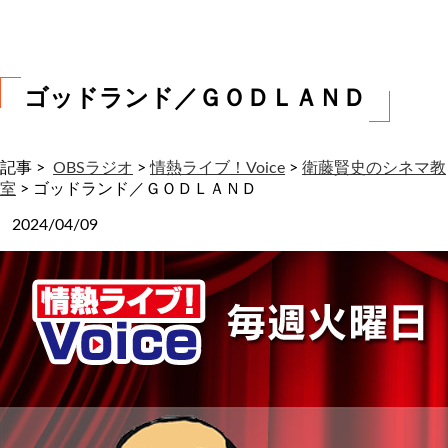
わ
せ
ゴッドランド／ＧＯＤＬＡＮＤ
記事 >
OBSラジオ
>
情熱ライブ！Voice
>
衛藤賢史のシネマ教
室
>
ゴッドランド／ＧＯＤＬＡＮＤ
2024/04/09