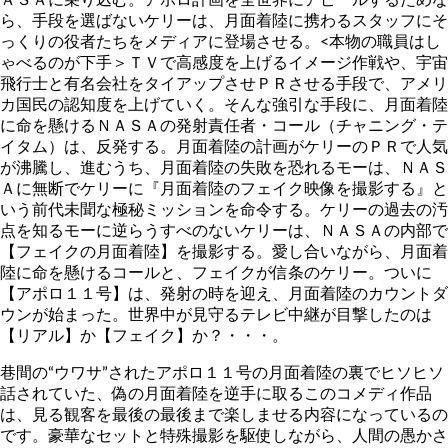
ら、手段を選ばないケリーは、月面着陸に携わるスタッフにそ
っくりの役者たちをメディアに登場させる。<本物の職員はし
ゃべるのが下手＞ＴＶで高感度を上げるイメージ作戦や、宇宙
飛行士と有名会社をタイアップさせＰＲさせる手段で、アメリ
カ国民の認知度を上げていく。そんな強引な手段に、月面着陸
に命を懸けるＮＡＳＡの発射責任者・コール（チャニング・テ
イタム）は、反発する。月面着陸の計画がケリーのＰＲで人気
が沸騰し、進むうち、月面着陸の失敗を恐れるモーは、ＮＡＳ
Ａに無断でケリーに『月面着陸のフェイク映像を撮影する』と
いう前代未聞な極秘ミッションを命令する。ケリーの過去の汚
点を知るモーに逆らうすべのないケリーは、ＮＡＳＡの内部で
【フェイクの月面着陸】を撮影する。愛し合いながら、月面着
陸に命を懸けるコールと、フェイクが信条のケリー。ついに
【アポロ１１号】は、発射の時を迎え、月面着陸のカウントダ
ウンが始まった。世界中が見守るテレビ中継が目撃したのは
【リアル】か【フェイク】か？・・・。
巷間の“ウワサ”されたアポロ１１号の月面着陸の裏でヒソヒソ
話されていた、偽の月面着陸を逆手に取るこのコメディ作品
は、見る観客を最後の最後まで楽しませる内容になっているの
です。豪華なセットと特殊撮影を駆使しながら、人間の愚かさ