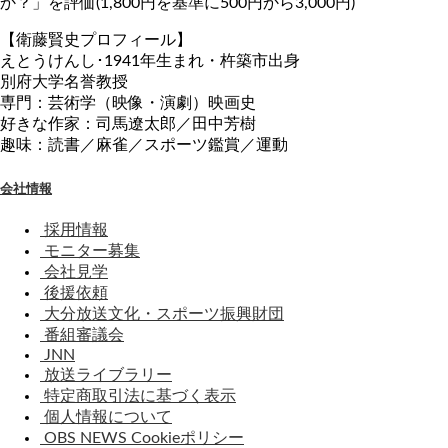
か？」を評価(1,800円を基準に500円から3,000円)
【衛藤賢史プロフィール】
えとうけんし･1941年生まれ・杵築市出身
別府大学名誉教授
専門：芸術学（映像・演劇）映画史
好きな作家：司馬遼太郎／田中芳樹
趣味：読書／麻雀／スポーツ鑑賞／運動
会社情報
採用情報
モニター募集
会社見学
後援依頼
大分放送文化・スポーツ振興財団
番組審議会
JNN
放送ライブラリー
特定商取引法に基づく表示
個人情報について
OBS NEWS Cookieポリシー