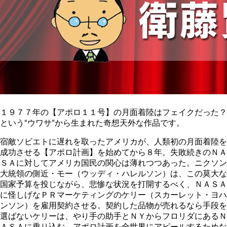
１９７７年の【アポロ１１号】の月面着陸はフェイクだった？
という“ウワサ”から生まれた奇想天外な作品です。
宿敵ソビエトに遅れを取ったアメリカが、人類初の月面着陸を
成功させる【アポロ計画】を始めてから８年。失敗続きのＮＡ
ＳＡに対してアメリカ国民の関心は薄れつつあった。ニクソン
大統領の側近・モー（ウッディ・ハレルソン）は、この莫大な
国家予算を投じながら、悲惨な状況を打開するべく、ＮＡＳＡ
に怪しげなＰＲマーケティングのケリー（スカーレット・ヨハ
ンソン）を雇用契約させる。契約した品物が売れるなら手段を
選ばないケリーは、やり手の助手とＮＹからフロリダにあるＮ
ＡＳＡに乗り込む。アポロ計画を全世界にアピールするためな