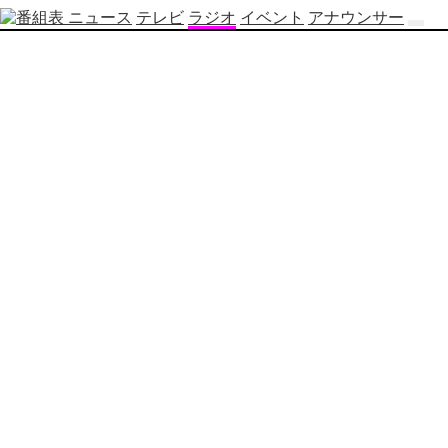
ニュース
テレビ
ラジオ
イベント
アナウンサー
テ
レ
ビ
番
組
表
OBS
制
作
番
組