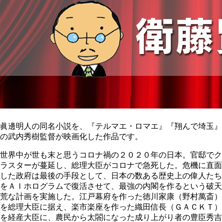
眞邊明人の同名小説を、『テルマエ・ロマエ』『翔んで埼玉』
の武内秀樹監督が映画化した作品です。
世界中が世も末と思うコロナ禍の２０２０年の日本。官邸でク
ラスターが蔓延し、総理大臣がコロナで急死した。危機に直面
した政府は最後の手段として、日本の数ある歴史上の偉人たち
をＡＩホログラムで復活させて、最強の内閣を作るという破天
荒な計画を実施した。江戸幕府を作った徳川家康（野村萬斎）
を総理大臣に据え、楽市楽座を作った織田信長（ＧＡＣＫＴ）
を経産大臣に、農民から太閤になった成り上がり者の豊臣秀吉