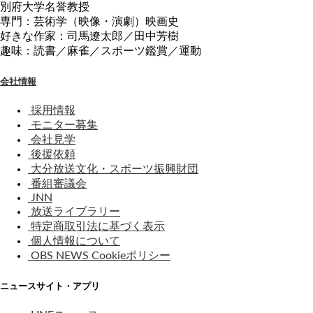
別府大学名誉教授
専門：芸術学（映像・演劇）映画史
好きな作家：司馬遼太郎／田中芳樹
趣味：読書／麻雀／スポーツ鑑賞／運動
会社情報
採用情報
モニター募集
会社見学
後援依頼
大分放送文化・スポーツ振興財団
番組審議会
JNN
放送ライブラリー
特定商取引法に基づく表示
個人情報について
OBS NEWS Cookieポリシー
ニュースサイト・アプリ