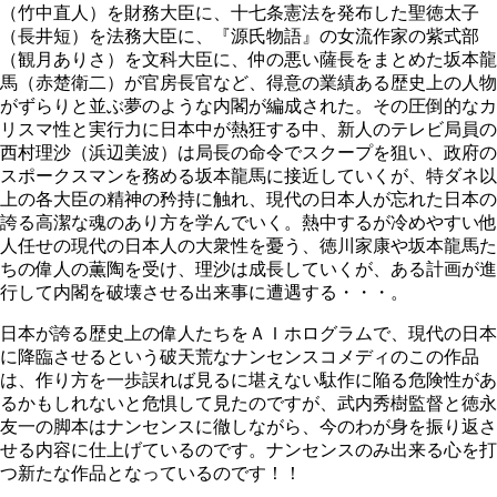
（竹中直人）を財務大臣に、十七条憲法を発布した聖徳太子
（長井短）を法務大臣に、『源氏物語』の女流作家の紫式部
（観月ありさ）を文科大臣に、仲の悪い薩長をまとめた坂本龍
馬（赤楚衛二）が官房長官など、得意の業績ある歴史上の人物
がずらりと並ぶ夢のような内閣が編成された。その圧倒的なカ
リスマ性と実行力に日本中が熱狂する中、新人のテレビ局員の
西村理沙（浜辺美波）は局長の命令でスクープを狙い、政府の
スポークスマンを務める坂本龍馬に接近していくが、特ダネ以
上の各大臣の精神の矜持に触れ、現代の日本人が忘れた日本の
誇る高潔な魂のあり方を学んでいく。熱中するが冷めやすい他
人任せの現代の日本人の大衆性を憂う、徳川家康や坂本龍馬た
ちの偉人の薫陶を受け、理沙は成長していくが、ある計画が進
行して内閣を破壊させる出来事に遭遇する・・・。
日本が誇る歴史上の偉人たちをＡＩホログラムで、現代の日本
に降臨させるという破天荒なナンセンスコメディのこの作品
は、作り方を一歩誤れば見るに堪えない駄作に陥る危険性があ
るかもしれないと危惧して見たのですが、武内秀樹監督と徳永
友一の脚本はナンセンスに徹しながら、今のわが身を振り返さ
せる内容に仕上げているのです。ナンセンスのみ出来る心を打
つ新たな作品となっているのです！！