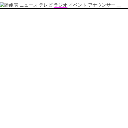
ニュース
テレビ
ラジオ
イベント
アナウンサー
テ
レ
ビ
番
組
表
OBS
制
作
番
組