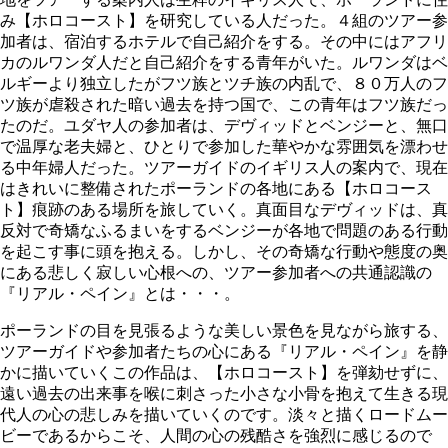
み【ホロコースト】を研究している人だった。４組のツアー参
加者は、宿泊するホテルで自己紹介をする。その中にはアフリ
カのルワンダ人だと自己紹介をする青年がいた。ルワンダはベ
ルギーより独立したがフツ族とツチ族の内乱で、８０万人のフ
ツ族が虐殺された暗い過去を持つ国で、この青年はフツ族だっ
たのだ。ユダヤ人の参加者は、デヴィッドとベンジーと、無口
で温厚な老夫婦と、ひとりで参加した華やかな雰囲気を漂わせ
る中年婦人だった。ツアーガイドのイギリス人の案内で、現在
はきれいに整備されたポーランドの各地にある【ホロコース
ト】痕跡のある場所を旅していく。真面目なデヴィッドは、真
反対で奇矯なふるまいをするベンジーが各地で問題のある行動
を起こす事に頭を抱える。しかし、その奇矯な行動や態度の奥
にある悲しく寂しい心根への、ツアー参加者への共通認識の
『リアル・ペイン』とは・・・。
ポーランドの目を見張るような美しい景色を見ながら旅する、
ツアーガイドや参加者たちの心にある『リアル・ペイン』を静
かに描いていくこの作品は、【ホロコースト】を弾劾せずに、
遠い過去の出来事を喉に刺さった小さな小骨を抱えて生きる現
代人の心の悲しみを描いていくのです。淡々と描くロードムー
ビーであるからこそ、人間の心の残酷さを強烈に感じるので