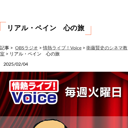
わ
せ
リアル・ペイン 心の旅
記事 >
OBSラジオ
>
情熱ライブ！Voice
>
衛藤賢史のシネマ教
室
>
リアル・ペイン 心の旅
2025/02/04