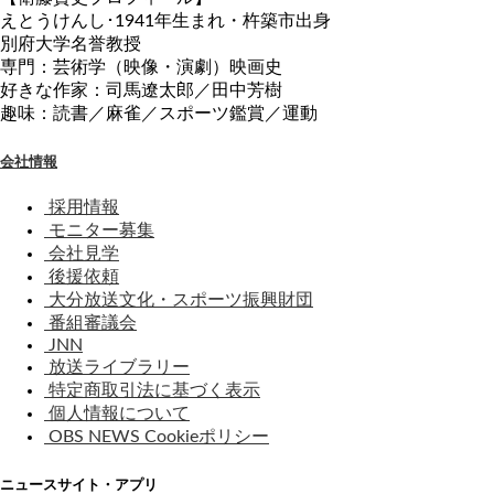
えとうけんし･1941年生まれ・杵築市出身
別府大学名誉教授
専門：芸術学（映像・演劇）映画史
好きな作家：司馬遼太郎／田中芳樹
趣味：読書／麻雀／スポーツ鑑賞／運動
会社情報
採用情報
モニター募集
会社見学
後援依頼
大分放送文化・スポーツ振興財団
番組審議会
JNN
放送ライブラリー
特定商取引法に基づく表示
個人情報について
OBS NEWS Cookieポリシー
ニュースサイト・アプリ