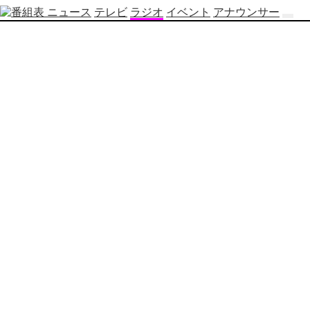
ニュース
テレビ
ラジオ
イベント
アナウンサー
テ
レ
ビ
番
組
表
OBS
制
作
番
組