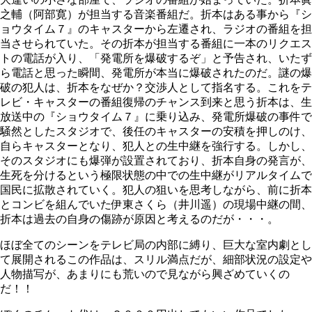
之輔（阿部寛）が担当する音楽番組だ。折本はある事から『シ
ョウタイム７』のキャスターから左遷され、ラジオの番組を担
当させられていた。その折本が担当する番組に一本のリクエス
トの電話が入り、「発電所を爆破するぞ」と予告され、いたず
ら電話と思った瞬間、発電所が本当に爆破されたのだ。謎の爆
破の犯人は、折本をなぜか？交渉人として指名する。これをテ
レビ・キャスターの番組復帰のチャンス到来と思う折本は、生
放送中の『ショウタイム７』に乗り込み、発電所爆破の事件で
騒然としたスタジオで、後任のキャスターの安積を押しのけ、
自らキャスターとなり、犯人との生中継を強行する。しかし、
そのスタジオにも爆弾が設置されており、折本自身の発言が、
生死を分けるという極限状態の中での生中継がリアルタイムで
国民に拡散されていく。犯人の狙いを思考しながら、前に折本
とコンビを組んでいた伊東さくら（井川遥）の現場中継の間、
折本は過去の自身の傷跡が原因と考えるのだが・・・。
ほぼ全てのシーンをテレビ局の内部に縛り、巨大な室内劇とし
て展開されるこの作品は、スリル満点だが、細部状況の設定や
人物描写が、あまりにも荒いので見ながら興ざめていくの
だ！！