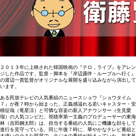
２０１３年に上映された韓国映画の『テロ，ライブ』をアレン
ジした作品です。監督・脚本を『岸辺露伴・ルーブルへ行く』
の渡辺一貴監督がオリジナルな展開を盛り込みながら演出して
います。
ある民放テレビの人気番組のニュースショウ『ショウタイム
７』が夜７時から始まった。正義感溢れる若いキャスター・安
積征哉（竜星涼）と可憐な容姿の新人アナウンサー（生見愛
瑠）の人気コンビだ。視聴率第一主義のプロデューサーの東海
林（吉田鋼太郎）は、担当する番組の人気にご機嫌な顔をして
進行を見守っている。同じ午後７時に、華やかなテレビ番組と
大違いの小さな部屋で、ラジオの番組が始まっていた。折本眞