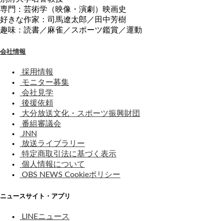
専門：芸術学（映像・演劇）映画史
好きな作家：司馬遼太郎／田中芳樹
趣味：読書／麻雀／スポーツ鑑賞／運動
会社情報
採用情報
モニター募集
会社見学
後援依頼
大分放送文化・スポーツ振興財団
番組審議会
JNN
放送ライブラリー
特定商取引法に基づく表示
個人情報について
OBS NEWS Cookieポリシー
ニュースサイト・アプリ
LINEニュース