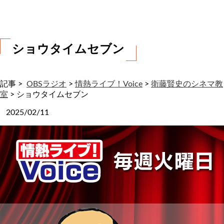
わ
せ
ショウタイムセブン
記事 >
OBSラジオ
>
情熱ライブ！Voice
>
衛藤賢史のシネマ教
室
>
ショウタイムセブン
2025/02/11