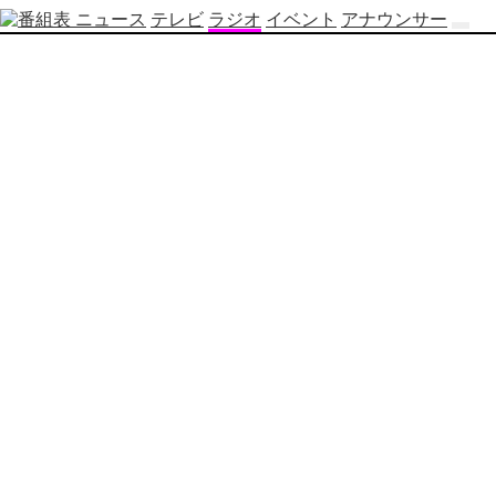
ニュース
テレビ
ラジオ
イベント
アナウンサー
テ
レ
ビ
番
組
表
OBS
制
作
番
組