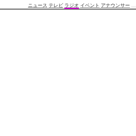
ニュース
テレビ
ラジオ
イベント
アナウンサー
テ
レ
ビ
番
組
表
OBS
制
作
番
組