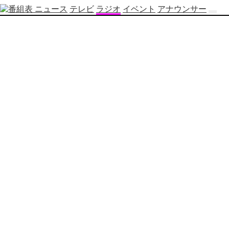
ニュース
テレビ
ラジオ
イベント
アナウンサー
テ
レ
ビ
番
組
表
OBS
制
作
番
組