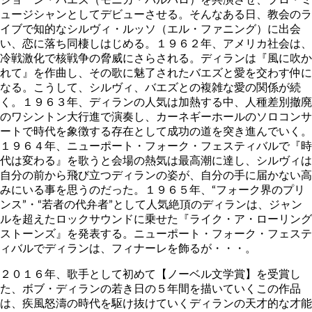
ュージシャンとしてデビューさせる。そんなある日、教会のラ
イブで知的なシルヴィ・ルッソ（エル・ファニング）に出会
い、恋に落ち同棲しはじめる。１９６２年、アメリカ社会は、
冷戦激化で核戦争の脅威にさらされる。ディランは『風に吹か
れて』を作曲し、その歌に魅了されたバエズと愛を交わす仲に
なる。こうして、シルヴィ、バエズとの複雑な愛の関係が続
く。１９６３年、ディランの人気は加熱する中、人種差別撤廃
のワシントン大行進で演奏し、カーネギーホールのソロコンサ
ートで時代を象徴する存在として成功の道を突き進んでいく。
１９６４年、ニューポート・フォーク・フェスティバルで『時
代は変わる』を歌うと会場の熱気は最高潮に達し、シルヴィは
自分の前から飛び立つディランの姿が、自分の手に届かない高
みにいる事を思うのだった。１９６５年、“フォーク界のプリ
ンス”・“若者の代弁者”として人気絶頂のディランは、ジャン
ルを超えたロックサウンドに乗せた『ライク・ア・ローリング
ストーンズ』を発表する。ニューポート・フォーク・フェステ
ィバルでディランは、フィナーレを飾るが・・・。
２０１６年、歌手として初めて【ノーベル文学賞】を受賞し
た、ボブ・ディランの若き日の５年間を描いていくこの作品
は、疾風怒濤の時代を駆け抜けていくディランの天才的な才能