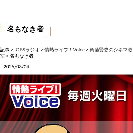
わ
せ
名もなき者
記事 >
OBSラジオ
>
情熱ライブ！Voice
>
衛藤賢史のシネマ教
室
>
名もなき者
2025/03/04