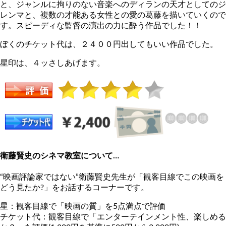
と、ジャンルに拘りのない音楽へのディランの天才としてのジ
レンマと、複数の才能ある女性との愛の葛藤を描いていくので
す。スピーディな監督の演出の力に酔う作品でした！！
ぼくのチケット代は、２４００円出してもいい作品でした。
星印は、４ッさしあげます。
衛藤賢史のシネマ教室について…
“映画評論家ではない”衛藤賢史先生が「観客目線でこの映画を
どう見たか?」をお話するコーナーです。
星：観客目線で「映画の質」を5点満点で評価
チケット代：観客目線で「エンターテインメント性、楽しめる