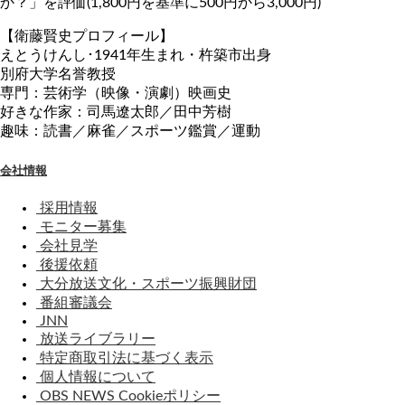
か？」を評価(1,800円を基準に500円から3,000円)
【衛藤賢史プロフィール】
えとうけんし･1941年生まれ・杵築市出身
別府大学名誉教授
専門：芸術学（映像・演劇）映画史
好きな作家：司馬遼太郎／田中芳樹
趣味：読書／麻雀／スポーツ鑑賞／運動
会社情報
採用情報
モニター募集
会社見学
後援依頼
大分放送文化・スポーツ振興財団
番組審議会
JNN
放送ライブラリー
特定商取引法に基づく表示
個人情報について
OBS NEWS Cookieポリシー