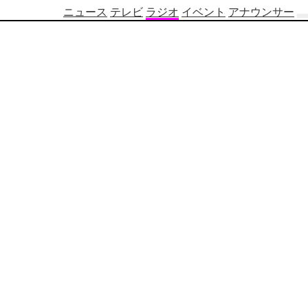
ニュース
テレビ
ラジオ
イベント
アナウンサー
テ
レ
ビ
番
組
表
OBS
制
作
番
組