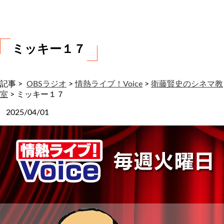
わ
せ
ミッキー１７
記事 >
OBSラジオ
>
情熱ライブ！Voice
>
衛藤賢史のシネマ教
室
>
ミッキー１７
2025/04/01