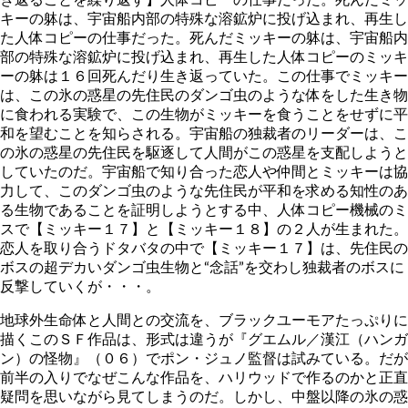
キーの躰は、宇宙船内部の特殊な溶鉱炉に投げ込まれ、再生し
た人体コピーの仕事だった。死んだミッキーの躰は、宇宙船内
部の特殊な溶鉱炉に投げ込まれ、再生した人体コピーのミッキ
ーの躰は１６回死んだり生き返っていた。この仕事でミッキー
は、この氷の惑星の先住民のダンゴ虫のような体をした生き物
に食われる実験で、この生物がミッキーを食うことをせずに平
和を望むことを知らされる。宇宙船の独裁者のリーダーは、こ
の氷の惑星の先住民を駆逐して人間がこの惑星を支配しようと
していたのだ。宇宙船で知り合った恋人や仲間とミッキーは協
力して、このダンゴ虫のような先住民が平和を求める知性のあ
る生物であることを証明しようとする中、人体コピー機械のミ
スで【ミッキー１７】と【ミッキー１８】の２人が生まれた。
恋人を取り合うドタバタの中で【ミッキー１７】は、先住民の
ボスの超デカいダンゴ虫生物と“念話”を交わし独裁者のボスに
反撃していくが・・・。
地球外生命体と人間との交流を、ブラックユーモアたっぷりに
描くこのＳＦ作品は、形式は違うが『グエムル／漢江（ハンガ
ン）の怪物』（０６）でポン・ジュノ監督は試みている。だが
前半の入りでなぜこんな作品を、ハリウッドで作るのかと正直
疑問を思いながら見てしまうのだ。しかし、中盤以降の氷の惑