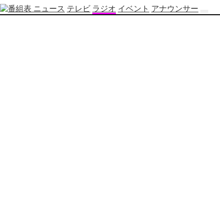
ニュース
テレビ
ラジオ
イベント
アナウンサー
テ
レ
ビ
番
組
表
OBS
制
作
番
組