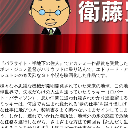
『パラサイト・半地下の住人』でアカデミー作品賞を受賞した
ポン・ジュノ監督がハリウッドに乗り込んで、エドワード・ア
シュトンの奇天烈なＳＦ小説を映画化した作品です。
様々な不思議な機械が発明開発されていた未来の地球。この地
球世界で、失敗だらけの人生を送っていたミッキー（ロバー
ト・パティソン）。悪い仲間に追われ殺されかかり進退窮まる
ミッキーは、何度でも生まれ変われる“夢の仕事”を謳う怪しげ
な仕事に飛びつき、契約書をよく調べないままサインしてしま
う。しかし、連れていかれた場所は、地球外の氷の惑星で危険
な任務を遂行しながら、さまざまな方法で何回も【死んだり生
き返ることを繰り返す】人体コピーの仕事だった。死んだミッ