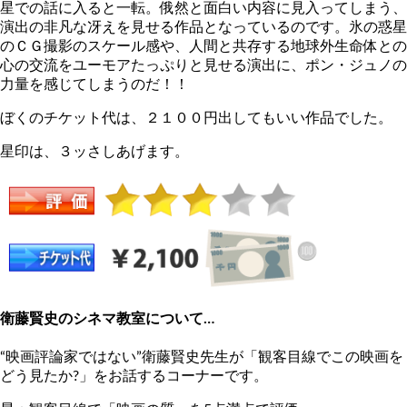
星での話に入ると一転。俄然と面白い内容に見入ってしまう、
演出の非凡な冴えを見せる作品となっているのです。氷の惑星
のＣＧ撮影のスケール感や、人間と共存する地球外生命体との
心の交流をユーモアたっぷりと見せる演出に、ポン・ジュノの
力量を感じてしまうのだ！！
ぼくのチケット代は、２１００円出してもいい作品でした。
星印は、３ッさしあげます。
衛藤賢史のシネマ教室について…
“映画評論家ではない”衛藤賢史先生が「観客目線でこの映画を
どう見たか?」をお話するコーナーです。