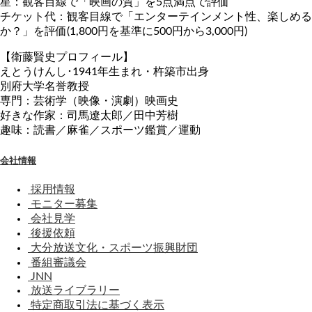
星：観客目線で「映画の質」を5点満点で評価
チケット代：観客目線で「エンターテインメント性、楽しめる
か？」を評価(1,800円を基準に500円から3,000円)
【衛藤賢史プロフィール】
えとうけんし･1941年生まれ・杵築市出身
別府大学名誉教授
専門：芸術学（映像・演劇）映画史
好きな作家：司馬遼太郎／田中芳樹
趣味：読書／麻雀／スポーツ鑑賞／運動
会社情報
採用情報
モニター募集
会社見学
後援依頼
大分放送文化・スポーツ振興財団
番組審議会
JNN
放送ライブラリー
特定商取引法に基づく表示