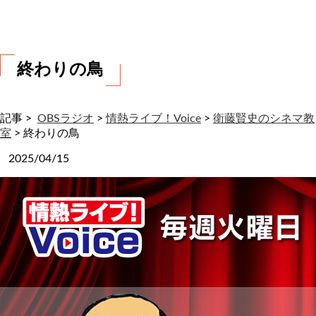
わ
せ
終わりの鳥
記事 >
OBSラジオ
>
情熱ライブ！Voice
>
衛藤賢史のシネマ教
室
>
終わりの鳥
2025/04/15