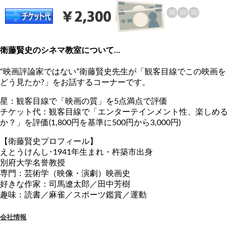
衛藤賢史のシネマ教室について…
“映画評論家ではない”衛藤賢史先生が「観客目線でこの映画を
どう見たか?」をお話するコーナーです。
星：観客目線で「映画の質」を5点満点で評価
チケット代：観客目線で「エンターテインメント性、楽しめる
か？」を評価(1,800円を基準に500円から3,000円)
【衛藤賢史プロフィール】
えとうけんし･1941年生まれ・杵築市出身
別府大学名誉教授
専門：芸術学（映像・演劇）映画史
好きな作家：司馬遼太郎／田中芳樹
趣味：読書／麻雀／スポーツ鑑賞／運動
会社情報