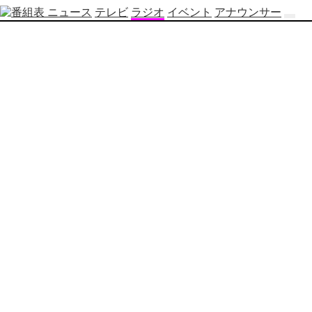
ニュース
テレビ
ラジオ
イベント
アナウンサー
テ
レ
ビ
番
組
表
OBS
制
作
番
組