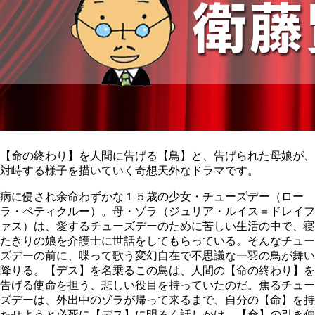
【命の終わり】を人間に告げる【鳥】と、告げられた母娘が、
対峙する様子を描いていく奇想天外なドラマです。
病に侵され余命わずかな１５歳の少女・チューズデー（ロー
ラ・ペティクルー）。母・ゾラ（ジュリア・ルイス＝ドレイフ
ァス）は、愛するチューズデーのために苦しい生活の中で、寝
たきりの娘を介護士に世話をしてもらっている。そんなチュー
ズデーの前に、喋って歌う変幻自在で不思議な一羽の鳥が舞い
降りる。【デス】を名乗るこの鳥は、人間の【命の終わり】を
告げる使命を担う、悲しい役目を持っていたのだ。焦るチュー
ズデーは、外出中のゾラが帰って来るまで、自分の【命】を持
たせようと必死に【デス】に明るく話しかけ、【命】の引き伸