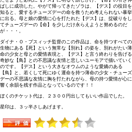
ばしに成功した。やがて帰ってきたゾラは、【デス】の役目を
知ると、愛するチューズデーの命を救うため考えられない暴挙
に出る。母と娘の愛情に心を打たれた【デス】は、掟破りをし
てチューズデーの【命】を少しだけ永らえようと努めるのだ
が・・・。
ダイナ・Ｏ・プスィッチ監督のこの作品は、命を持つすべての
生物にある【死】という無常な【別れ】の姿を、別れがたい薄
命の少女と母との愛情表現と、【デス】と言う終わりを告げる
奇妙な【鳥】との不思議な友情と悲しいユーモアで描いていく
のです。【デス】という大きなオウムのような愛嬌のある
【鳥】と、若くして死にゆく運命を持つ薄命の少女・チューズ
デーの不思議な友情に胸を打たれながら、母の持つ愛情が心に
響く余韻を残す作品となっているのです！！
ぼくのチケット代は、２３００円出してもいい作品でした。
星印は、３ッ半さしあげます。