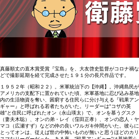
真藤順丈の直木賞受賞『宝島』を、大友啓史監督がコロナ禍な
どで撮影延期を経て完成させた１９１分の長尺作品です。
１９５２年（昭和２２）。米軍統治下の【沖縄】。沖縄島民が
アメリカの支配下に置かれていた頃、米軍基地に忍び込み基地
内の生活物資を奪い、困窮する住民らに分け与える『戦果アン
ギャー』と呼ばれる若者たちがいた。リーダーは“コザの英
雄”と住民に呼ばれたオン（永山瑛太）で、オンを慕うグスク
（妻夫木聡）、オンの弟・レイ（窪田正孝）、オンの恋人・ヤ
マコ（広瀬すず）などの仲の良いワルガキ仲間がいた。彼らに
とってオンは、従えば世の中怖いものが無いと思うほどのカリ
スマなリーダーだった。ある夜、“戦果アンギャー”は基地荒ら