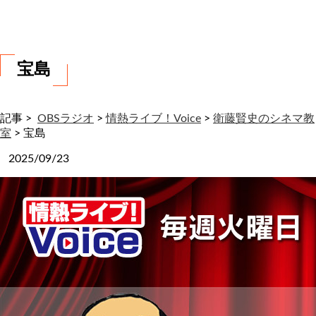
わ
せ
宝島
記事 >
OBSラジオ
>
情熱ライブ！Voice
>
衛藤賢史のシネマ教
室
>
宝島
2025/09/23