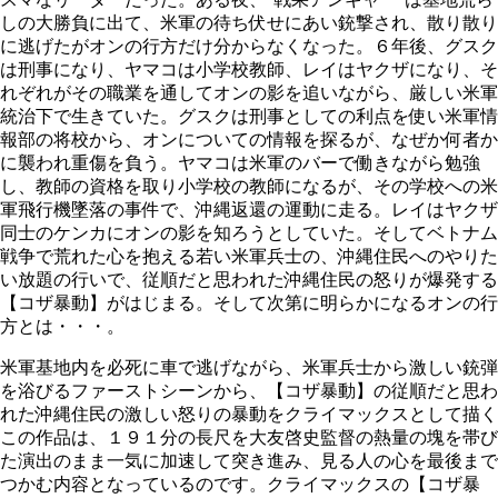
しの大勝負に出て、米軍の待ち伏せにあい銃撃され、散り散り
に逃げたがオンの行方だけ分からなくなった。６年後、グスク
は刑事になり、ヤマコは小学校教師、レイはヤクザになり、そ
れぞれがその職業を通してオンの影を追いながら、厳しい米軍
統治下で生きていた。グスクは刑事としての利点を使い米軍情
報部の将校から、オンについての情報を探るが、なぜか何者か
に襲われ重傷を負う。ヤマコは米軍のバーで働きながら勉強
し、教師の資格を取り小学校の教師になるが、その学校への米
軍飛行機墜落の事件で、沖縄返還の運動に走る。レイはヤクザ
同士のケンカにオンの影を知ろうとしていた。そしてベトナム
戦争で荒れた心を抱える若い米軍兵士の、沖縄住民へのやりた
い放題の行いで、従順だと思われた沖縄住民の怒りが爆発する
【コザ暴動】がはじまる。そして次第に明らかになるオンの行
方とは・・・。
米軍基地内を必死に車で逃げながら、米軍兵士から激しい銃弾
を浴びるファーストシーンから、【コザ暴動】の従順だと思わ
れた沖縄住民の激しい怒りの暴動をクライマックスとして描く
この作品は、１９１分の長尺を大友啓史監督の熱量の塊を帯び
た演出のまま一気に加速して突き進み、見る人の心を最後まで
つかむ内容となっているのです。クライマックスの【コザ暴