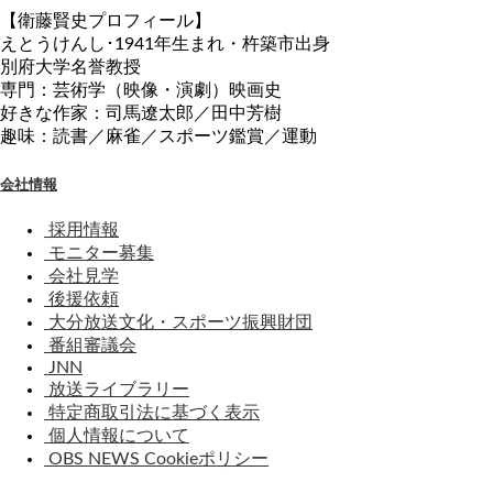
【衛藤賢史プロフィール】
えとうけんし･1941年生まれ・杵築市出身
別府大学名誉教授
専門：芸術学（映像・演劇）映画史
好きな作家：司馬遼太郎／田中芳樹
趣味：読書／麻雀／スポーツ鑑賞／運動
会社情報
採用情報
モニター募集
会社見学
後援依頼
大分放送文化・スポーツ振興財団
番組審議会
JNN
放送ライブラリー
特定商取引法に基づく表示
個人情報について
OBS NEWS Cookieポリシー