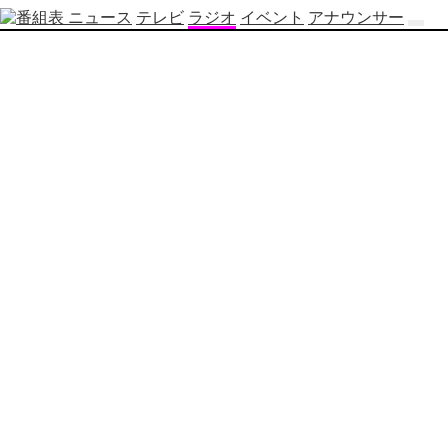
ニュース
テレビ
ラジオ
イベント
アナウンサー
テ
レ
ビ
番
組
表
OBS
制
作
番
組